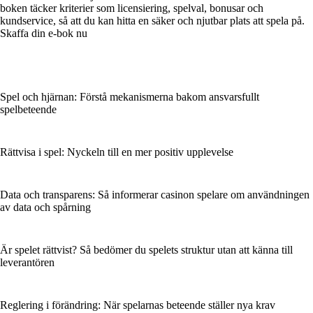
boken täcker kriterier som licensiering, spelval, bonusar och
kundservice, så att du kan hitta en säker och njutbar plats att spela på.
Skaffa din e-bok nu
Spel och hjärnan: Förstå mekanismerna bakom ansvarsfullt
spelbeteende
Rättvisa i spel: Nyckeln till en mer positiv upplevelse
Data och transparens: Så informerar casinon spelare om användningen
av data och spårning
Är spelet rättvist? Så bedömer du spelets struktur utan att känna till
leverantören
Reglering i förändring: När spelarnas beteende ställer nya krav