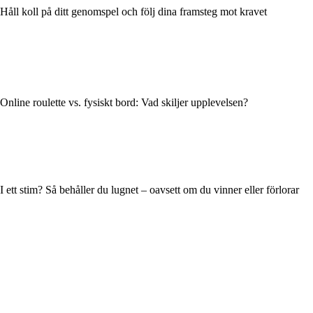
Håll koll på ditt genomspel och följ dina framsteg mot kravet
Online roulette vs. fysiskt bord: Vad skiljer upplevelsen?
I ett stim? Så behåller du lugnet – oavsett om du vinner eller förlorar