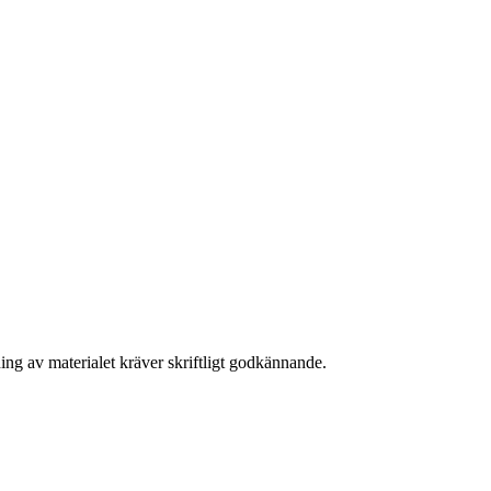
ing av materialet kräver skriftligt godkännande.