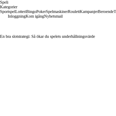
Speli
Kategorier
Sportspel
Lotteri
Bingo
Poker
Spelmaskiner
Roulett
Kampanjer
Beroende
T
Inloggning
Kom igång
Nyhetsmail
En bra slotstrategi: Så ökar du spelets underhållningsvärde