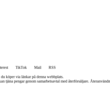
terest
TikTok
Mail
RSS
om du köper via länkar på denna webbplats.
i kan tjäna pengar genom samarbetsavtal med återförsäljare. Återanvändn