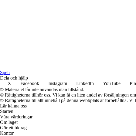
Speli
Dela och hjälp
X
Facebook
Instagram
LinkedIn
YouTube
Pin
© Materialet får inte användas utan tillstånd.
© Rättigheterna tillhör oss. Vi kan få en liten andel av försäljningen 
© Rättigheterna till allt innehåll på denna webbplats är förbehållna. V
Lär känna oss
Starten
Våra värderingar
Om laget
Gör ett bidrag
Kontor