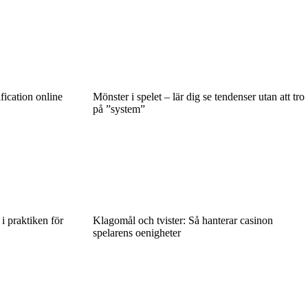
ication online
Mönster i spelet – lär dig se tendenser utan att tro
på ”system”
i praktiken för
Klagomål och tvister: Så hanterar casinon
spelarens oenigheter