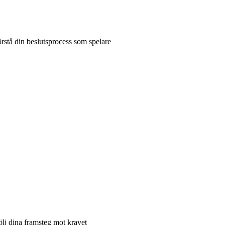
örstå din beslutsprocess som spelare
ölj dina framsteg mot kravet