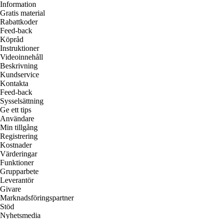
Information
Gratis material
Rabattkoder
Feed-back
Köpråd
Instruktioner
Videoinnehåll
Beskrivning
Kundservice
Kontakta
Feed-back
Sysselsättning
Ge ett tips
Användare
Min tillgång
Registrering
Kostnader
Värderingar
Funktioner
Grupparbete
Leverantör
Givare
Marknadsföringspartner
Stöd
Nyhetsmedia