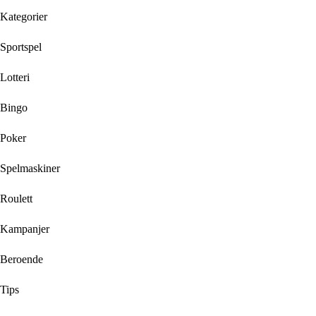
Kategorier
Sportspel
Lotteri
Bingo
Poker
Spelmaskiner
Roulett
Kampanjer
Beroende
Tips