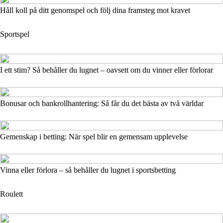
Håll koll på ditt genomspel och följ dina framsteg mot kravet
Sportspel
I ett stim? Så behåller du lugnet – oavsett om du vinner eller förlorar
Bonusar och bankrollhantering: Så får du det bästa av två världar
Gemenskap i betting: När spel blir en gemensam upplevelse
Vinna eller förlora – så behåller du lugnet i sportsbetting
Roulett