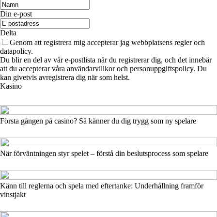
Din e-post
Delta
Genom att registrera mig accepterar jag webbplatsens regler och
datapolicy.
Du blir en del av vår e-postlista när du registrerar dig, och det innebär
att du accepterar våra användarvillkor och personuppgiftspolicy. Du
kan givetvis avregistrera dig när som helst.
Kasino
Första gången på casino? Så känner du dig trygg som ny spelare
När förväntningen styr spelet – förstå din beslutsprocess som spelare
Känn till reglerna och spela med eftertanke: Underhållning framför
vinstjakt