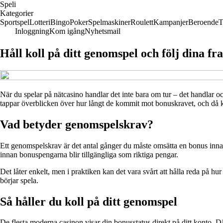
Speli
Kategorier
Sportspel
Lotteri
Bingo
Poker
Spelmaskiner
Roulett
Kampanjer
Beroende
T
Inloggning
Kom igång
Nyhetsmail
Håll koll på ditt genomspel och följ dina f
När du spelar på nätcasino handlar det inte bara om tur – det handlar ock
tappar överblicken över hur långt de kommit mot bonuskravet, och då ka
Vad betyder genomspelskrav?
Ett genomspelskrav är det antal gånger du måste omsätta en bonus inna
innan bonuspengarna blir tillgängliga som riktiga pengar.
Det låter enkelt, men i praktiken kan det vara svårt att hålla reda på hu
börjar spela.
Så håller du koll på ditt genomspel
De flesta moderna casinon visar din bonusstatus direkt på ditt konto. Dä