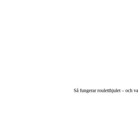
Så fungerar rouletthjulet – och var