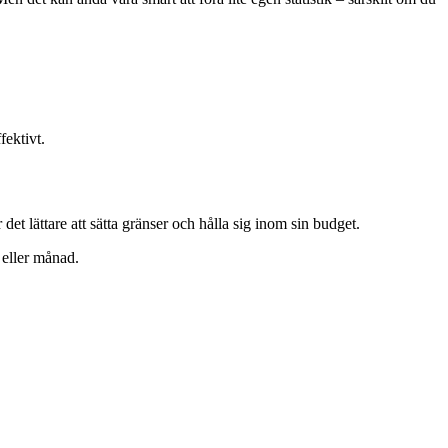
fektivt.
det lättare att sätta gränser och hålla sig inom sin budget.
 eller månad.