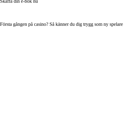
Skaffa din e-bok nu
Första gången på casino? Så känner du dig trygg som ny spelare