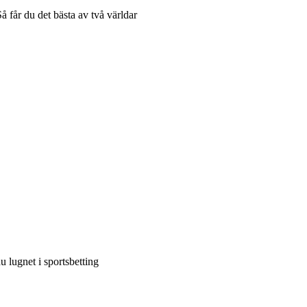
 får du det bästa av två världar
du lugnet i sportsbetting