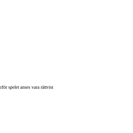
för spelet anses vara rättvist