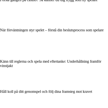
När förväntningen styr spelet – förstå din beslutsprocess som spelare
Känn till reglerna och spela med eftertanke: Underhållning framför
vinstjakt
Håll koll på ditt genomspel och följ dina framsteg mot kravet