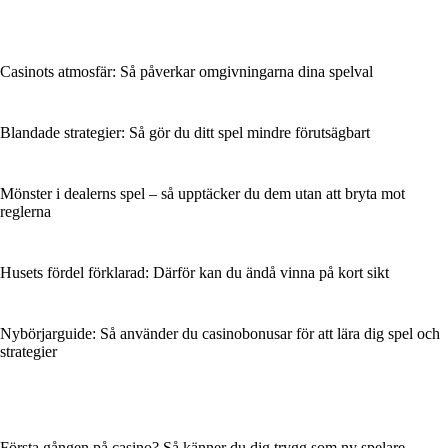
Casinots atmosfär: Så påverkar omgivningarna dina spelval
Blandade strategier: Så gör du ditt spel mindre förutsägbart
Mönster i dealerns spel – så upptäcker du dem utan att bryta mot
reglerna
Husets fördel förklarad: Därför kan du ändå vinna på kort sikt
Nybörjarguide: Så använder du casinobonusar för att lära dig spel och
strategier
Första gången på casino? Så känner du dig trygg som ny spelare