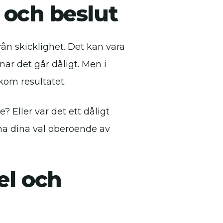
r och beslut
rån skicklighet. Det kan vara
 när det går dåligt. Men i
akom resultatet.
? Eller var det ett dåligt
öma dina val oberoende av
el och