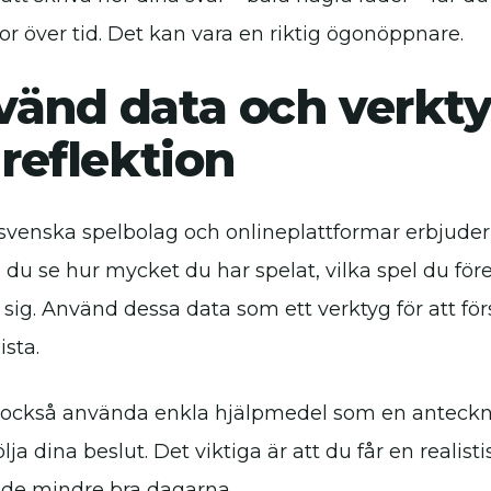
or över tid. Det kan vara en riktig ögonöppnare.
vänd data och verkt
 reflektion
venska spelbolag och onlineplattformar erbjuder s
 du se hur mycket du har spelat, vilka spel du före
r sig. Använd dessa data som ett verktyg för att fö
ista.
också använda enkla hjälpmedel som en antecknin
följa dina beslut. Det viktiga är att du får en realist
 de mindre bra dagarna.