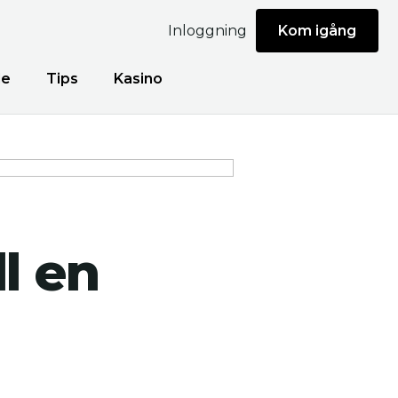
Inloggning
Kom igång
de
Tips
Kasino
ll en