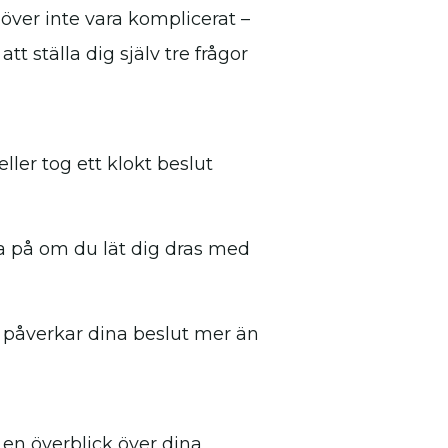
höver inte vara komplicerat –
tt ställa dig själv tre frågor
eller tog ett klokt beslut
 på om du lät dig dras med
 påverkar dina beslut mer än
 en överblick över dina