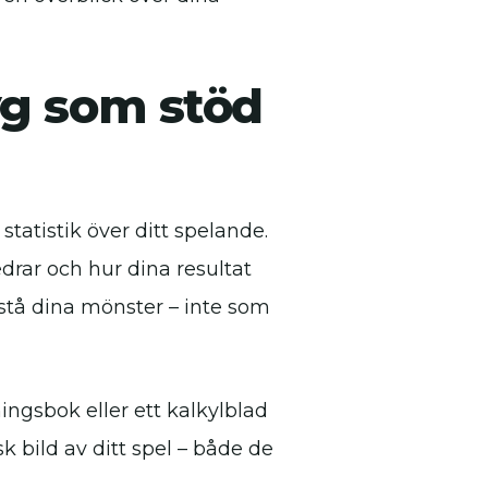
yg som stöd
tatistik över ditt spelande.
drar och hur dina resultat
rstå dina mönster – inte som
gsbok eller ett kalkylblad
isk bild av ditt spel – både de