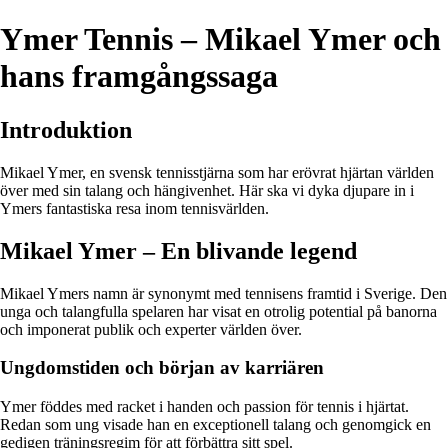
Ymer Tennis – Mikael Ymer och
hans framgångssaga
Introduktion
Mikael Ymer, en svensk tennisstjärna som har erövrat hjärtan världen
över med sin talang och hängivenhet. Här ska vi dyka djupare in i
Ymers fantastiska resa inom tennisvärlden.
Mikael Ymer – En blivande legend
Mikael Ymers namn är synonymt med tennisens framtid i Sverige. Den
unga och talangfulla spelaren har visat en otrolig potential på banorna
och imponerat publik och experter världen över.
Ungdomstiden och början av karriären
Ymer föddes med racket i handen och passion för tennis i hjärtat.
Redan som ung visade han en exceptionell talang och genomgick en
gedigen träningsregim för att förbättra sitt spel.