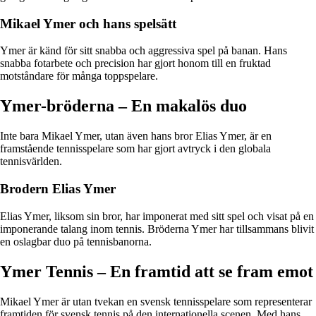
Mikael Ymer och hans spelsätt
Ymer är känd för sitt snabba och aggressiva spel på banan. Hans
snabba fotarbete och precision har gjort honom till en fruktad
motståndare för många toppspelare.
Ymer-bröderna – En makalös duo
Inte bara Mikael Ymer, utan även hans bror Elias Ymer, är en
framstående tennisspelare som har gjort avtryck i den globala
tennisvärlden.
Brodern Elias Ymer
Elias Ymer, liksom sin bror, har imponerat med sitt spel och visat på en
imponerande talang inom tennis. Bröderna Ymer har tillsammans blivit
en oslagbar duo på tennisbanorna.
Ymer Tennis – En framtid att se fram emot
Mikael Ymer är utan tvekan en svensk tennisspelare som representerar
framtiden för svensk tennis på den internationella scenen. Med hans