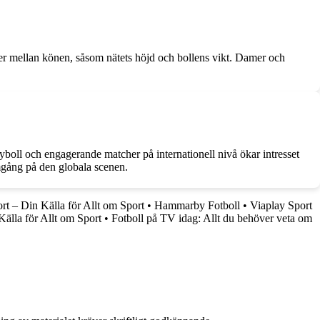
nader mellan könen, såsom nätets höjd och bollens vikt. Damer och
yboll och engagerande matcher på internationell nivå ökar intresset
amgång på den globala scenen.
t – Din Källa för Allt om Sport
•
Hammarby Fotboll
•
Viaplay Sport
älla för Allt om Sport
•
Fotboll på TV idag: Allt du behöver veta om