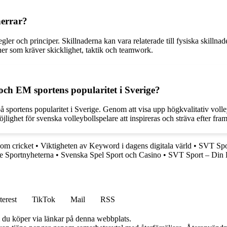
herrar?
egler och principer. Skillnaderna kan vara relaterade till fysiska skill
her som kräver skicklighet, taktik och teamwork.
ch EM sportens popularitet i Sverige?
 sportens popularitet i Sverige. Genom att visa upp högkvalitativ volle
jlighet för svenska volleybollspelare att inspireras och sträva efter fr
 om cricket
•
Viktigheten av Keyword i dagens digitala värld
•
SVT Spor
te Sportnyheterna
•
Svenska Spel Sport och Casino
•
SVT Sport – Din K
terest
TikTok
Mail
RSS
om du köper via länkar på denna webbplats.