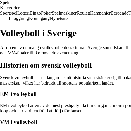
Speli
Kategorier
Sportspel
Lotteri
Bingo
Poker
Spelmaskiner
Roulett
Kampanjer
Beroende
T
Inloggning
Kom igång
Nyhetsmail
Volleyboll i Sverige
Är du en av de många volleybollentusiasterna i Sverige som älskar att
och VM-finaler till kommande evenemang.
Historien om svensk volleyboll
Svensk volleyboll har en lång och stolt historia som sträcker sig tillbak
mästerskap, vilket har bidragit till sportens popularitet i landet.
EM i volleyboll
EM i volleyboll är en av de mest prestigefyllda turneringarna inom spo
lopp och har varit en fröjd att följa för fansen.
VM i volleyboll