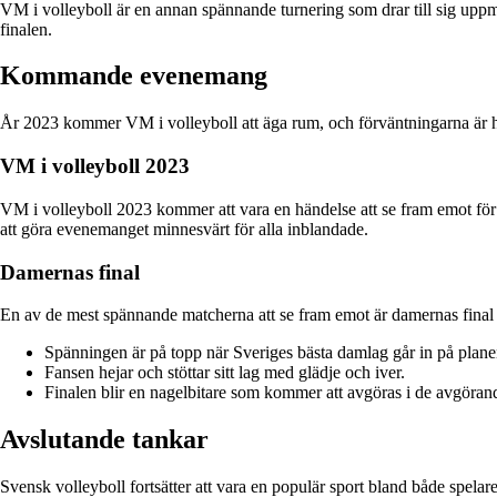
VM i volleyboll är en annan spännande turnering som drar till sig uppmär
finalen.
Kommande evenemang
År 2023 kommer VM i volleyboll att äga rum, och förväntningarna är hög
VM i volleyboll 2023
VM i volleyboll 2023 kommer att vara en händelse att se fram emot för a
att göra evenemanget minnesvärt för alla inblandade.
Damernas final
En av de mest spännande matcherna att se fram emot är damernas final i v
Spänningen är på topp när Sveriges bästa damlag går in på plane
Fansen hejar och stöttar sitt lag med glädje och iver.
Finalen blir en nagelbitare som kommer att avgöras i de avgörand
Avslutande tankar
Svensk volleyboll fortsätter att vara en populär sport bland både spelar