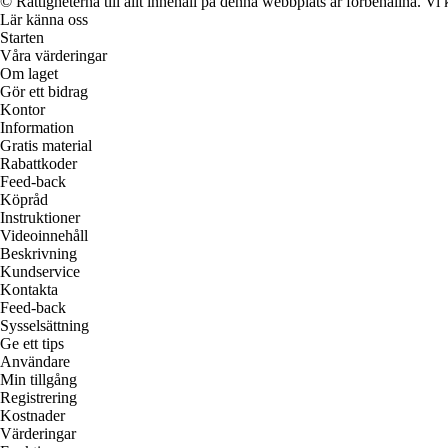
© Rättigheterna till allt innehåll på denna webbplats är förbehållna. V
Lär känna oss
Starten
Våra värderingar
Om laget
Gör ett bidrag
Kontor
Information
Gratis material
Rabattkoder
Feed-back
Köpråd
Instruktioner
Videoinnehåll
Beskrivning
Kundservice
Kontakta
Feed-back
Sysselsättning
Ge ett tips
Användare
Min tillgång
Registrering
Kostnader
Värderingar