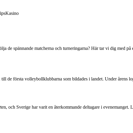
ips
Kasino
 följa de spännande matcherna och turneringarna? Här tar vi dig med p
a till de första volleybollklubbarna som bildades i landet. Under årens l
rten, och Sverige har varit en återkommande deltagare i evenemanget. La