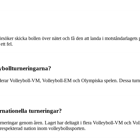
försöker skicka bollen över nätet och få den att landa i motståndarlagets
tt fel.
eybollturneringarna?
derar Volleyboll-VM, Volleyboll-EM och Olympiska spelen. Dessa turneri
ernationella turneringar?
 turneringar genom åren. Laget har deltagit i flera Volleyboll-VM och V
n respekterad nation inom volleybollssporten.