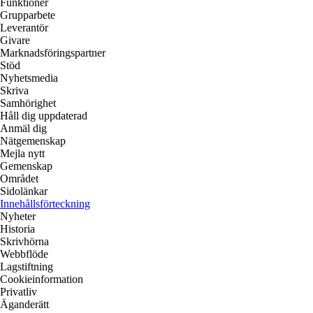
Funktioner
Grupparbete
Leverantör
Givare
Marknadsföringspartner
Stöd
Nyhetsmedia
Skriva
Samhörighet
Håll dig uppdaterad
Anmäl dig
Nätgemenskap
Mejla nytt
Gemenskap
Området
Sidolänkar
Innehållsförteckning
Nyheter
Historia
Skrivhörna
Webbflöde
Lagstiftning
Cookieinformation
Privatliv
Äganderätt