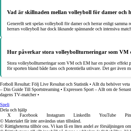
Vad är skillnaden mellan volleyboll för damer och 
Generellt sett spelas volleyboll för damer och herrar enligt samma r
herrars volleyboll har dock liknande spännande och intensiva matc
Hur påverkar stora volleybollturneringar som VM o
Stora volleybollturneringar som VM och EM har en positiv effekt på
för sporten bland både fans och potentiella utövare. Det ger även mö
Fotboll Resultat: Följ Live Resultat och Statistik
•
Allt du behöver veta
– Din Guide Till Sportstreaming
•
Expressen Sport – Allt om de Senas
dagens TV-matcher
•
Speli
Dela och hjälp
X
Facebook
Instagram
LinkedIn
YouTube
Pin
© Materialet får inte användas utan tillstånd.
© Rättigheterna tillhör oss. Vi kan få en liten andel av försäljningen 