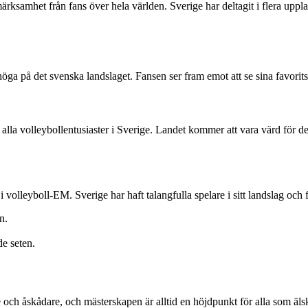
ksamhet från fans över hela världen. Sverige har deltagit i flera upplag
a på det svenska landslaget. Fansen ser fram emot att se sina favorits
lla volleybollentusiaster i Sverige. Landet kommer att vara värd för den
olleyboll-EM. Sverige har haft talangfulla spelare i sitt landslag och f
n.
e seten.
e och åskådare, och mästerskapen är alltid en höjdpunkt för alla som älsk