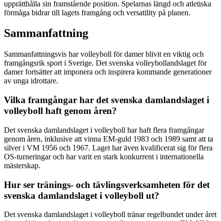
upprätthålla sin framstående position. Spelarnas längd och atletiska
förmåga bidrar till lagets framgång och versatility på planen.
Sammanfattning
Sammanfattningsvis har volleyboll för damer blivit en viktig och
framgångsrik sport i Sverige. Det svenska volleybollandslaget för
damer fortsätter att imponera och inspirera kommande generationer
av unga idrottare.
Vilka framgångar har det svenska damlandslaget i
volleyboll haft genom åren?
Det svenska damlandslaget i volleyboll har haft flera framgångar
genom åren, inklusive att vinna EM-guld 1983 och 1989 samt att ta
silver i VM 1956 och 1967. Laget har även kvalificerat sig för flera
OS-turneringar och har varit en stark konkurrent i internationella
mästerskap.
Hur ser tränings- och tävlingsverksamheten för det
svenska damlandslaget i volleyboll ut?
Det svenska damlandslaget i volleyboll tränar regelbundet under året