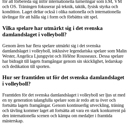
för att förbereda sig inför internationella turneringar som EM, VM
och OS. Träningen fokuserar på teknik, taktik, fysisk styrka och
kondition. Laget deltar också i olika nationella och internationella
tävlingar för att hålla sig i form och förbättra sitt spel.
Vilka spelare har utmärkt sig i det svenska
damlandslaget i volleyboll?
Genom åren har flera spelare utmärkt sig i det svenska
damlandslaget i volleyboll, inklusive legendariska spelare som Malin
Wester, Angelica Ljungqvist och Hélène Rousseaux. Dessa spelare
har bidragit till lagets framgångar genom sin skicklighet, ledarskap
och dedikation till sporten.
Hur ser framtiden ut för det svenska damlandslaget
i volleyboll?
Framtiden för det svenska damlandslaget i volleyboll ser ljus ut med
en ny generation talangfulla spelare som är redo att ta över och
fortsätta lagets framgångar. Genom kontinuerlig utveckling, träning
och tävling kommer laget att fortsätta att vara en stark konkurrent på
den internationella scenen och kämpa om medaljer i framtida
mästerskap.