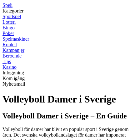
Speli
Kategorier
Sportspel
Lotteri
Bingo
Poker
Spelmaskiner
Roulett
Kampanjer
Beroende
Tips
Kasino
Inloggning
Kom igång
Nyhetsmail
Volleyboll Damer i Sverige
Volleyboll Damer i Sverige – En Guide
Volleyboll för damer har blivit en populär sport i Sverige genom
åren. Det svenska volleybollandslaget för damer har imponerat