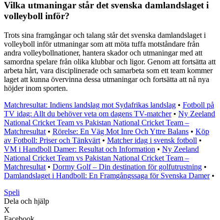
Vilka utmaningar står det svenska damlandslaget i
volleyboll inför?
Trots sina framgångar och talang står det svenska damlandslaget i
volleyboll inför utmaningar som att möta tuffa motståndare från
andra volleybollnationer, hantera skador och utmaningar med att
samordna spelare från olika klubbar och ligor. Genom att fortsätta att
arbeta hårt, vara disciplinerade och samarbeta som ett team kommer
laget att kunna övervinna dessa utmaningar och fortsätta att nå nya
höjder inom sporten.
Matchresultat: Indiens landslag mot Sydafrikas landslag
•
Fotboll på
TV idag: Allt du behöver veta om dagens TV-matcher
•
Ny Zeeland
National Cricket Team vs Pakistan National Cricket Team –
Matchresultat
•
Rörelse: En Väg Mot Inre Och Yttre Balans
•
Köp
av Fotboll: Priser och Tänkvärt
•
Matcher idag i svensk fotboll
•
VM i Handboll Damer: Resultat och Information
•
Ny Zeeland
National Cricket Team vs Pakistan National Cricket Team –
Matchresultat
•
Dormy Golf – Din destination för golfutrustning
•
Damlandslaget i Handboll: En Framgångssaga för Svenska Damer
•
Speli
Dela och hjälp
X
Facebook