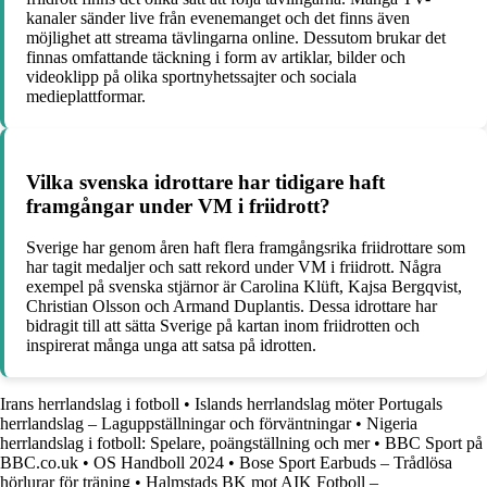
kanaler sänder live från evenemanget och det finns även
möjlighet att streama tävlingarna online. Dessutom brukar det
finnas omfattande täckning i form av artiklar, bilder och
videoklipp på olika sportnyhetssajter och sociala
medieplattformar.
Vilka svenska idrottare har tidigare haft
framgångar under VM i friidrott?
Sverige har genom åren haft flera framgångsrika friidrottare som
har tagit medaljer och satt rekord under VM i friidrott. Några
exempel på svenska stjärnor är Carolina Klüft, Kajsa Bergqvist,
Christian Olsson och Armand Duplantis. Dessa idrottare har
bidragit till att sätta Sverige på kartan inom friidrotten och
inspirerat många unga att satsa på idrotten.
Irans herrlandslag i fotboll
•
Islands herrlandslag möter Portugals
herrlandslag – Laguppställningar och förväntningar
•
Nigeria
herrlandslag i fotboll: Spelare, poängställning och mer
•
BBC Sport på
BBC.co.uk
•
OS Handboll 2024
•
Bose Sport Earbuds – Trådlösa
hörlurar för träning
•
Halmstads BK mot AIK Fotboll –