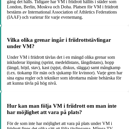
gång det hålls. Tidigare har VM i friidrott hållits i städer som
London, Berlin, Moskva och Doha. Platsen för VM i friidrott
bestäms av International Association of Athletics Federations
(IAAF) och varierar för varje evenemang.
Vilka olika grenar ingår i friidrottstävlingar
under VM?
Under VM i friidrott tävlas det i en mängd olika grenar som
inkluderar löpning (sprint, medeldistans, långdistans), hopp
(längd, höjd, stav), kast (spjut, diskus, slägga) samt mångkamp
(t.ex. tiokamp för män och sjukamp för kvinnor). Varje gren har
sina egna regler och tekniker som idrottarna måste behärska för
att kunna tävla på hög nivå.
Hur kan man följa VM i friidrott om man inte
har möjlighet att vara på plats?
För de som inte har möjlighet att vara på plats under VM i
friidrott finns det olika sätt att följa tävlingarna. Många TV-