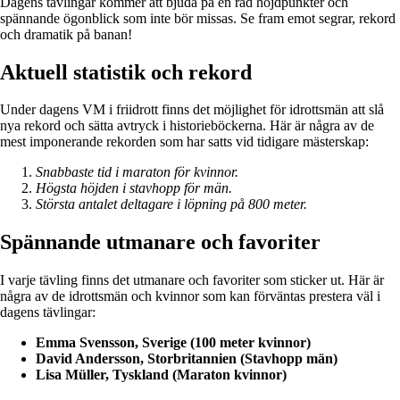
Dagens tävlingar kommer att bjuda på en rad höjdpunkter och
spännande ögonblick som inte bör missas. Se fram emot segrar, rekord
och dramatik på banan!
Aktuell statistik och rekord
Under dagens VM i friidrott finns det möjlighet för idrottsmän att slå
nya rekord och sätta avtryck i historieböckerna. Här är några av de
mest imponerande rekorden som har satts vid tidigare mästerskap:
Snabbaste tid i maraton för kvinnor.
Högsta höjden i stavhopp för män.
Största antalet deltagare i löpning på 800 meter.
Spännande utmanare och favoriter
I varje tävling finns det utmanare och favoriter som sticker ut. Här är
några av de idrottsmän och kvinnor som kan förväntas prestera väl i
dagens tävlingar:
Emma Svensson, Sverige (100 meter kvinnor)
David Andersson, Storbritannien (Stavhopp män)
Lisa Müller, Tyskland (Maraton kvinnor)