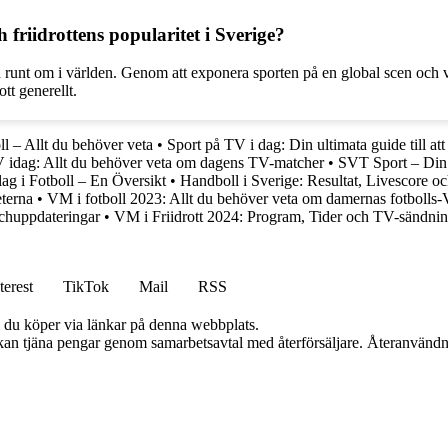
friidrottens popularitet i Sverige?
och runt om i världen. Genom att exponera sporten på en global scen och v
ott generellt.
l – Allt du behöver veta
•
Sport på TV i dag: Din ultimata guide till a
V idag: Allt du behöver veta om dagens TV-matcher
•
SVT Sport – Din 
ag i Fotboll – En Översikt
•
Handboll i Sverige: Resultat, Livescore o
terna
•
VM i fotboll 2023: Allt du behöver veta om damernas fotbolls
chuppdateringar
•
VM i Friidrott 2024: Program, Tider och TV-sändnin
terest
TikTok
Mail
RSS
om du köper via länkar på denna webbplats.
i kan tjäna pengar genom samarbetsavtal med återförsäljare. Återanvändn