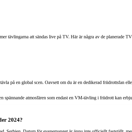
 kommer tävlingarna att sändas live på TV. Här är några av de planerade
are tävla på en global scen. Oavsett om du är en dedikerad friidrottsfan
 den spännande atmosfären som endast en VM-tävling i friidrott kan erbj
der 2024?
d, Serbien. Datum för evenemanget är ännu inte officiellt fastställt, m