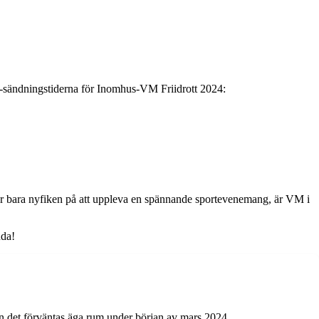
 TV-sändningstiderna för Inomhus-VM Friidrott 2024:
 eller bara nyfiken på att uppleva en spännande sportevenemang, är VM i
uda!
en det förväntas äga rum under början av mars 2024.