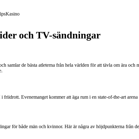
ips
Kasino
Tider och TV-sändningar
 och samlar de bästa atleterna från hela världen för att tävla om ära och
e.
i friidrott. Evenemanget kommer att äga rum i en state-of-the-art aren
lingar för både män och kvinnor. Här är några av höjdpunkterna från 