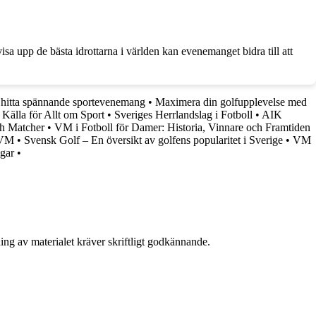
isa upp de bästa idrottarna i världen kan evenemanget bidra till att
tt hitta spännande sportevenemang
•
Maximera din golfupplevelse med
Källa för Allt om Sport
•
Sveriges Herrlandslag i Fotboll
•
AIK
ch Matcher
•
VM i Fotboll för Damer: Historia, Vinnare och Framtiden
-VM
•
Svensk Golf – En översikt av golfens popularitet i Sverige
•
VM
gar
•
ing av materialet kräver skriftligt godkännande.