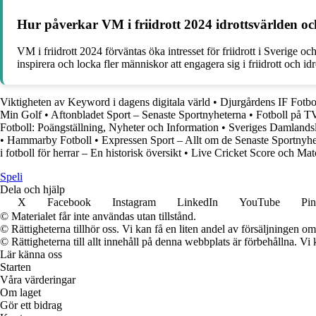
Hur påverkar VM i friidrott 2024 idrottsvärlden och 
VM i friidrott 2024 förväntas öka intresset för friidrott i Sverige 
inspirera och locka fler människor att engagera sig i friidrott och idr
Viktigheten av Keyword i dagens digitala värld
•
Djurgårdens IF Fotbol
Min Golf
•
Aftonbladet Sport – Senaste Sportnyheterna
•
Fotboll på T
Fotboll: Poängställning, Nyheter och Information
•
Sveriges Damlandsl
•
Hammarby Fotboll
•
Expressen Sport – Allt om de Senaste Sportnyhe
i fotboll för herrar – En historisk översikt
•
Live Cricket Score och Mat
Speli
Dela och hjälp
X
Facebook
Instagram
LinkedIn
YouTube
Pin
© Materialet får inte användas utan tillstånd.
© Rättigheterna tillhör oss. Vi kan få en liten andel av försäljningen 
© Rättigheterna till allt innehåll på denna webbplats är förbehållna. V
Lär känna oss
Starten
Våra värderingar
Om laget
Gör ett bidrag