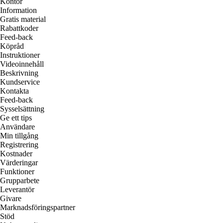
Kontor
Information
Gratis material
Rabattkoder
Feed-back
Köpråd
Instruktioner
Videoinnehåll
Beskrivning
Kundservice
Kontakta
Feed-back
Sysselsättning
Ge ett tips
Användare
Min tillgång
Registrering
Kostnader
Värderingar
Funktioner
Grupparbete
Leverantör
Givare
Marknadsföringspartner
Stöd