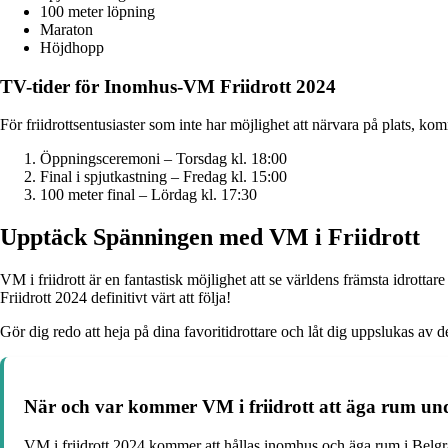
100 meter löpning
Maraton
Höjdhopp
TV-tider för Inomhus-VM Friidrott 2024
För friidrottsentusiaster som inte har möjlighet att närvara på plats,
Öppningsceremoni – Torsdag kl. 18:00
Final i spjutkastning – Fredag kl. 15:00
100 meter final – Lördag kl. 17:30
Upptäck Spänningen med VM i Friidrott
VM i friidrott är en fantastisk möjlighet att se världens främsta idrott
Friidrott 2024 definitivt värt att följa!
Gör dig redo att heja på dina favoritidrottare och låt dig uppslukas av
När och var kommer VM i friidrott att äga rum un
VM i friidrott 2024 kommer att hållas inomhus och äga rum i Belgra