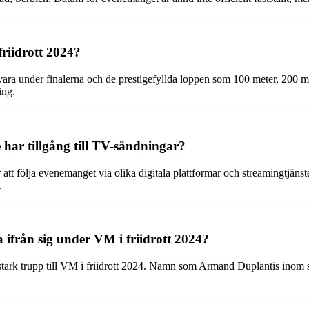
friidrott 2024?
 vara under finalerna och de prestigefyllda loppen som 100 meter, 200 
ing.
har tillgång till TV-sändningar?
r att följa evenemanget via olika digitala plattformar och streamingtjä
.
a ifrån sig under VM i friidrott 2024?
 en stark trupp till VM i friidrott 2024. Namn som Armand Duplantis in