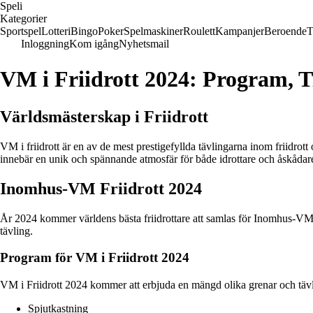
Speli
Kategorier
Sportspel
Lotteri
Bingo
Poker
Spelmaskiner
Roulett
Kampanjer
Beroende
T
Inloggning
Kom igång
Nyhetsmail
VM i Friidrott 2024: Program, 
Världsmästerskap i Friidrott
VM i friidrott är en av de mest prestigefyllda tävlingarna inom friidrott
innebär en unik och spännande atmosfär för både idrottare och åskådar
Inomhus-VM Friidrott 2024
År 2024 kommer världens bästa friidrottare att samlas för Inomhus-VM 
tävling.
Program för VM i Friidrott 2024
VM i Friidrott 2024 kommer att erbjuda en mängd olika grenar och täv
Spjutkastning