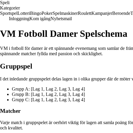
Speli
Kategorier
Sportspel
Lotteri
Bingo
Poker
Spelmaskiner
Roulett
Kampanjer
Beroende
T
Inloggning
Kom igång
Nyhetsmail
VM Fotboll Damer Spelschema
VM i fotboll för damer är ett spännande evenemang som samlar de främsta
spännande matcher fyllda med passion och skicklighet.
Gruppspel
I det inledande gruppspelet delas lagen in i olika grupper där de möter 
Grupp A: [Lag 1, Lag 2, Lag 3, Lag 4]
Grupp B: [Lag 1, Lag 2, Lag 3, Lag 4]
Grupp C: [Lag 1, Lag 2, Lag 3, Lag 4]
Matcher
Varje match i gruppspelet är oerhört viktig för lagen att samla poäng för a
och kvalitet.