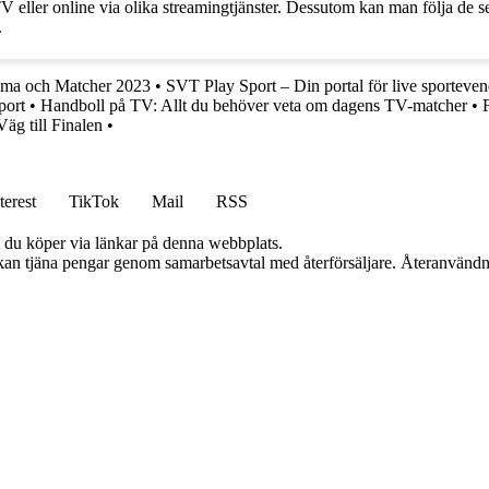
 eller online via olika streamingtjänster. Dessutom kan man följa de sen
.
ema och Matcher 2023
•
SVT Play Sport – Din portal för live sportev
port
•
Handboll på TV: Allt du behöver veta om dagens TV-matcher
•
äg till Finalen
•
terest
TikTok
Mail
RSS
om du köper via länkar på denna webbplats.
i kan tjäna pengar genom samarbetsavtal med återförsäljare. Återanvändn