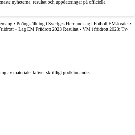
aste nyheterna, resultat och uppdateringar på officiella
enemang
•
Poängställning i Sveriges Herrlandslag i Fotboll EM-kvalet
•
Friidrott – Lag EM Friidrott 2023 Resultat
•
VM i friidrott 2023: Tv-
ing av materialet kräver skriftligt godkännande.