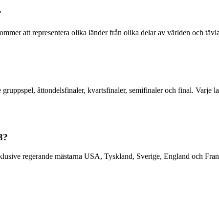
?
mer att representera olika länder från olika delar av världen och tävla
gruppspel, åttondelsfinaler, kvartsfinaler, semifinaler och final. Varje 
3?
nklusive regerande mästarna USA, Tyskland, Sverige, England och Frankri