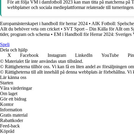
För att följa VM i damfotboll 2023 kan man titta på matcherna på TV
webbplatser och sociala medieplattformar relaterade till turneringen
Europamästerskapet i handboll för herrar 2024
•
AIK Fotboll: Spelsch
Allt du behöver veta om cricket
•
SVT Sport – Din Källa för Allt om S
tider, program och schema
•
EM i Handboll för Herrar 2024: Sveriges V
Speli
Dela och hjälp
X
Facebook
Instagram
LinkedIn
YouTube
Pin
© Materialet får inte användas utan tillstånd.
© Rättigheterna tillhör oss. Vi kan få en liten andel av försäljningen 
© Rättigheterna till allt innehåll på denna webbplats är förbehållna. V
Lär känna oss
Starten
Våra värderingar
Om laget
Gör ett bidrag
Kontor
Information
Gratis material
Rabattkoder
Feed-back
Köpråd