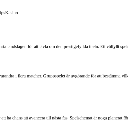
ips
Kasino
 landslagen för att tävla om den prestigefyllda titeln. Ett välfyllt spe
varandra i flera matcher. Gruppspelet är avgörande för att bestämma vilka
tt ha chans att avancera till nästa fas. Spelschemat är noga planerat för a