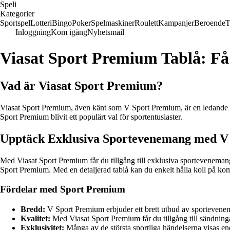
Speli
Kategorier
Sportspel
Lotteri
Bingo
Poker
Spelmaskiner
Roulett
Kampanjer
Beroende
T
Inloggning
Kom igång
Nyhetsmail
Viasat Sport Premium Tablå: Få
Vad är Viasat Sport Premium?
Viasat Sport Premium, även känt som V Sport Premium, är en ledande spo
Sport Premium blivit ett populärt val för sportentusiaster.
Upptäck Exklusiva Sportevenemang med V
Med Viasat Sport Premium får du tillgång till exklusiva sportevenemang
Sport Premium. Med en detaljerad tablå kan du enkelt hålla koll på 
Fördelar med Sport Premium
Bredd:
V Sport Premium erbjuder ett brett utbud av sportevenem
Kvalitet:
Med Viasat Sport Premium får du tillgång till sändninga
Exklusivitet:
Många av de största sportliga händelserna visas end