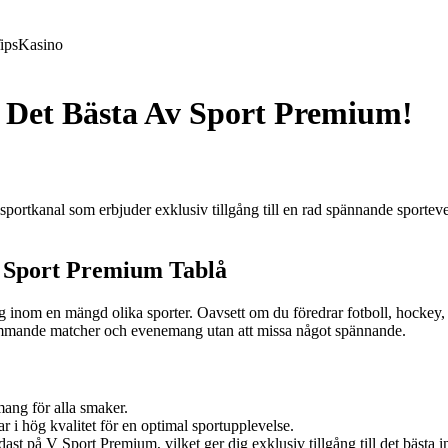
ips
Kasino
 Det Bästa Av Sport Premium!
rtkanal som erbjuder exklusiv tillgång till en rad spännande sporteven
 Sport Premium Tablå
 inom en mängd olika sporter. Oavsett om du föredrar fotboll, hockey, t
kommande matcher och evenemang utan att missa något spännande.
ang för alla smaker.
r i hög kvalitet för en optimal sportupplevelse.
ast på V Sport Premium, vilket ger dig exklusiv tillgång till det bästa 