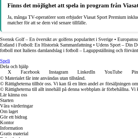
Finns det möjlighet att spela in program från Viasa
Ja, många TV-operatörer som erbjuder Viasat Sport Premium inklud
matcher för att se dem vid senare tillfälle.
Svensk Golf – En översikt av golfens popularitet i Sverige
•
Europatou
Estland i Fotboll: En Historisk Sammanfattning
•
Udens Sport – Din De
fotboll mot Italiens damlandslag i fotboll – Laguppställning och förvän
Speli
Dela och hjälp
X
Facebook
Instagram
LinkedIn
YouTube
Pin
© Materialet får inte användas utan tillstånd.
© Rättigheterna tillhör oss. Vi kan få en liten andel av försäljningen 
© Rättigheterna till allt innehåll på denna webbplats är förbehållna. V
Lär känna oss
Starten
Våra värderingar
Om laget
Gör ett bidrag
Kontor
Information
Gratis material