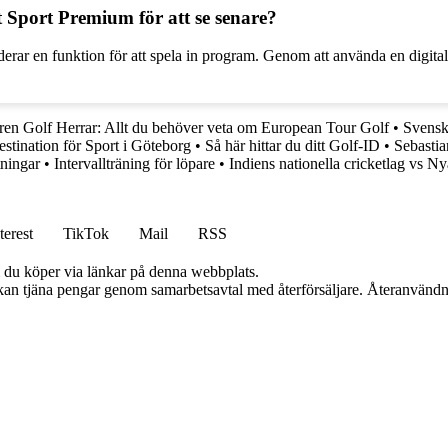
t Sport Premium för att se senare?
erar en funktion för att spela in program. Genom att använda en digit
ren Golf Herrar: Allt du behöver veta om European Tour Golf
•
Svensk
stination för Sport i Göteborg
•
Så här hittar du ditt Golf-ID
•
Sebastia
tningar
•
Intervallträning för löpare
•
Indiens nationella cricketlag vs Ny
terest
TikTok
Mail
RSS
om du köper via länkar på denna webbplats.
i kan tjäna pengar genom samarbetsavtal med återförsäljare. Återanvändn