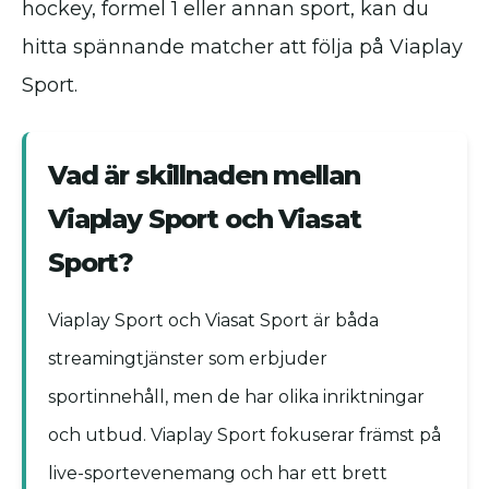
hockey, formel 1 eller annan sport, kan du
hitta spännande matcher att följa på Viaplay
Sport.
Vad är skillnaden mellan
Viaplay Sport och Viasat
Sport?
Viaplay Sport och Viasat Sport är båda
streamingtjänster som erbjuder
sportinnehåll, men de har olika inriktningar
och utbud. Viaplay Sport fokuserar främst på
live-sportevenemang och har ett brett