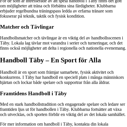
För de som är intresserade av att spela handboll i Täby finns det gott
om möjligheter att träna och förbättra sina färdigheter. Klubbarna
erbjuder regelbundna träningspass ledda av erfarna tränare som
fokuserar på teknik, taktik och fysisk kondition.
Matcher och Tävlingar
Handbollsmatcher och tävlingar är en viktig del av handbollsscenen i
Täby. Lokala lag tävlar mot varandra i serier och turneringar, och det
finns också möjligheter att delta i regionella och nationella evenemang.
Handboll Täby – En Sport för Alla
Handboll är en sport som främjar samarbete, fysisk aktivitet och
konkurrens. I Täby har handboll en speciell plats i många människors
hjärtan och lockar både spelare och supportrar från alla åldrar.
Framtidens Handboll i Täby
Med en stark handbollstradition och engagerade spelare och ledare ser
framtiden ljus ut för handbollen i Täby. Klubbarna fortsätter att växa
och utvecklas, och sporten förblir en viktig del av det lokala samhället.
För mer information om handboll i Täby, kontakta din lokala