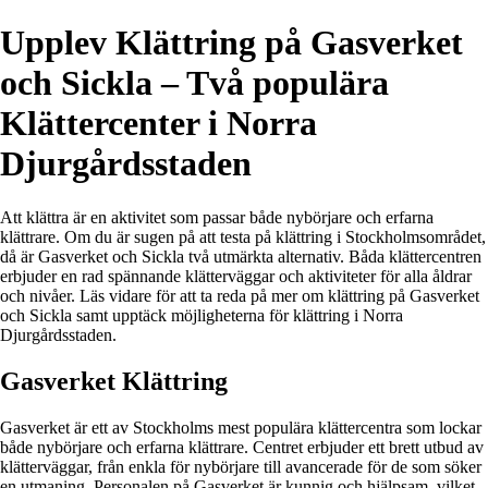
Upplev Klättring på Gasverket
och Sickla – Två populära
Klättercenter i Norra
Djurgårdsstaden
Att klättra är en aktivitet som passar både nybörjare och erfarna
klättrare. Om du är sugen på att testa på klättring i Stockholmsområdet,
då är Gasverket och Sickla två utmärkta alternativ. Båda klättercentren
erbjuder en rad spännande klätterväggar och aktiviteter för alla åldrar
och nivåer. Läs vidare för att ta reda på mer om klättring på Gasverket
och Sickla samt upptäck möjligheterna för klättring i Norra
Djurgårdsstaden.
Gasverket Klättring
Gasverket är ett av Stockholms mest populära klättercentra som lockar
både nybörjare och erfarna klättrare. Centret erbjuder ett brett utbud av
klätterväggar, från enkla för nybörjare till avancerade för de som söker
en utmaning. Personalen på Gasverket är kunnig och hjälpsam, vilket