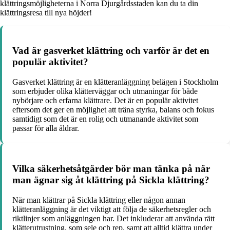
klättringsmöjligheterna i Norra Djurgårdsstaden kan du ta din
klättringsresa till nya höjder!
Vad är gasverket klättring och varför är det en
populär aktivitet?
Gasverket klättring är en klätteranläggning belägen i Stockholm
som erbjuder olika klätterväggar och utmaningar för både
nybörjare och erfarna klättrare. Det är en populär aktivitet
eftersom det ger en möjlighet att träna styrka, balans och fokus
samtidigt som det är en rolig och utmanande aktivitet som
passar för alla åldrar.
Vilka säkerhetsåtgärder bör man tänka på när
man ägnar sig åt klättring på Sickla klättring?
När man klättrar på Sickla klättring eller någon annan
klätteranläggning är det viktigt att följa de säkerhetsregler och
riktlinjer som anläggningen har. Det inkluderar att använda rätt
klätterutrustning, som sele och rep, samt att alltid klättra under