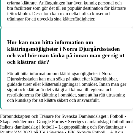
erfarna klättrare. Anläggningen har även kunnig personal och
bra faciliteter som gör det till en populär destination för klättrare
i Stockholm. Dessutom kan man delta i olika kurser och
träningar för att utveckla sina klätterfärdigheter.
Hur kan man hitta information om
klättringsmöjligheter i Norra Djurgårdsstaden
och vad bör man tänka på innan man ger sig ut
och klättrar där?
För att hitta information om klättringsmöjligheter i Norra
Djurgårdsstaden kan man söka på nätet efter klätterklubbar,
guidade turer eller klätteranläggningar i området. Innan man ger
sig ut och klättrar är det viktigt att känna till reglerna och
restriktionerna för klättring i området, samt att ha rätt utrustning
och kunskap för att klättra säkert och ansvarsfullt.
Förbundskapten och Tränare för Svenska Damlandslaget i Fotboll
•
Skapa enkäter med Google Forms
•
Sveriges damlandslag i fotboll mot
Italiens damlandslag i fotboll – Laguppställning och förväntningar
•
Rugby VM 2023 på TV i Sverige
•
IFK Skövde Fotboll – Allt du