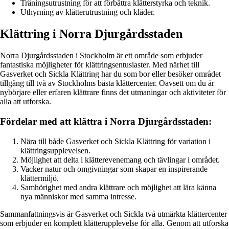
Träningsutrustning för att förbättra klätterstyrka och teknik.
Uthyrning av klätterutrustning och kläder.
Klättring i Norra Djurgårdsstaden
Norra Djurgårdsstaden i Stockholm är ett område som erbjuder
fantastiska möjligheter för klättringsentusiaster. Med närhet till
Gasverket och Sickla Klättring har du som bor eller besöker området
tillgång till två av Stockholms bästa klättercenter. Oavsett om du är
nybörjare eller erfaren klättrare finns det utmaningar och aktiviteter för
alla att utforska.
Fördelar med att klättra i Norra Djurgårdsstaden:
Nära till både Gasverket och Sickla Klättring för variation i
klättringsupplevelsen.
Möjlighet att delta i klätterevenemang och tävlingar i området.
Vacker natur och omgivningar som skapar en inspirerande
klättermiljö.
Samhörighet med andra klättrare och möjlighet att lära känna
nya människor med samma intresse.
Sammanfattningsvis är Gasverket och Sickla två utmärkta klättercenter
som erbjuder en komplett klätterupplevelse för alla. Genom att utforska