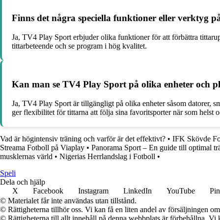
Finns det några speciella funktioner eller verktyg 
Ja, TV4 Play Sport erbjuder olika funktioner för att förbättra tittar
tittarbeteende och se program i hög kvalitet.
Kan man se TV4 Play Sport på olika enheter och pl
Ja, TV4 Play Sport är tillgängligt på olika enheter såsom datorer, 
ger flexibilitet för tittarna att följa sina favoritsporter när som helst
Vad är högintensiv träning och varför är det effektivt?
•
IFK Skövde Fot
Streama Fotboll på Viaplay
•
Panorama Sport – En guide till optimal tr
musklernas värld
•
Nigerias Herrlandslag i Fotboll
•
Speli
Dela och hjälp
X
Facebook
Instagram
LinkedIn
YouTube
Pin
© Materialet får inte användas utan tillstånd.
© Rättigheterna tillhör oss. Vi kan få en liten andel av försäljningen 
© Rättigheterna till allt innehåll på denna webbplats är förbehållna. V