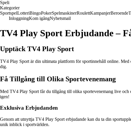
Speli
Kategorier
Sportspel
Lotteri
Bingo
Poker
Spelmaskiner
Roulett
Kampanjer
Beroende
T
Inloggning
Kom igång
Nyhetsmail
TV4 Play Sport Erbjudande – Få
Upptäck TV4 Play Sport
TV4 Play Sport är din ultimata plattform för sportinnehåll online. Med e
dig.
Få Tillgång till Olika Sportevenemang
Med TV4 Play Sport får du tillgång till olika sportevenemang live och o
igen!
Exklusiva Erbjudanden
Genom att utnyttja TV4 Play Sport erbjudande kan du ta din sportuppleve
unik inblick i sportvärlden.