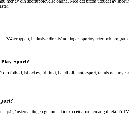
nnu mer av din sportupplevelse online. Med det breda utbudet av sporti
aster!
ån TV4-gruppen, inklusive direktsändningar, sportnyheter och program r
 Play Sport?
om fotboll, ishockey, friidrott, handboll, motorsport, tennis och mycke
Sport?
ra på tjänsten antingen genom att teckna ett abonnemang direkt på TV4 