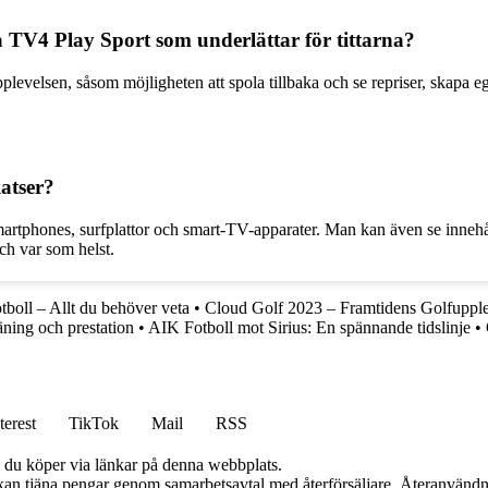
på TV4 Play Sport som underlättar för tittarna?
upplevelsen, såsom möjligheten att spola tillbaka och se repriser, skapa 
atser?
smartphones, surfplattor och smart-TV-apparater. Man kan även se innehå
 och var som helst.
boll – Allt du behöver veta
•
Cloud Golf 2023 – Framtidens Golfupple
äning och prestation
•
AIK Fotboll mot Sirius: En spännande tidslinje
•
terest
TikTok
Mail
RSS
om du köper via länkar på denna webbplats.
i kan tjäna pengar genom samarbetsavtal med återförsäljare. Återanvändn