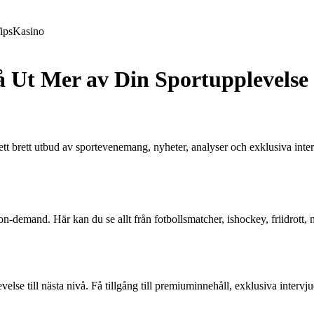
ips
Kasino
 Ut Mer av Din Sportupplevelse
tt brett utbud av sportevenemang, nyheter, analyser och exklusiva interv
n-demand. Här kan du se allt från fotbollsmatcher, ishockey, friidrott,
lse till nästa nivå. Få tillgång till premiuminnehåll, exklusiva intervj