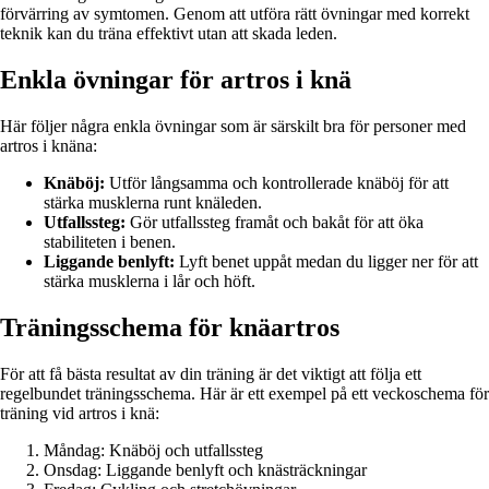
förvärring av symtomen. Genom att utföra rätt övningar med korrekt
teknik kan du träna effektivt utan att skada leden.
Enkla övningar för artros i knä
Här följer några enkla övningar som är särskilt bra för personer med
artros i knäna:
Knäböj:
Utför långsamma och kontrollerade knäböj för att
stärka musklerna runt knäleden.
Utfallssteg:
Gör utfallssteg framåt och bakåt för att öka
stabiliteten i benen.
Liggande benlyft:
Lyft benet uppåt medan du ligger ner för att
stärka musklerna i lår och höft.
Träningsschema för knäartros
För att få bästa resultat av din träning är det viktigt att följa ett
regelbundet träningsschema. Här är ett exempel på ett veckoschema för
träning vid artros i knä:
Måndag: Knäböj och utfallssteg
Onsdag: Liggande benlyft och knästräckningar