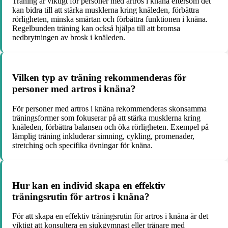
Träning är viktigt för personer med artros i knäna eftersom det
kan bidra till att stärka musklerna kring knäleden, förbättra
rörligheten, minska smärtan och förbättra funktionen i knäna.
Regelbunden träning kan också hjälpa till att bromsa
nedbrytningen av brosk i knäleden.
Vilken typ av träning rekommenderas för
personer med artros i knäna?
För personer med artros i knäna rekommenderas skonsamma
träningsformer som fokuserar på att stärka musklerna kring
knäleden, förbättra balansen och öka rörligheten. Exempel på
lämplig träning inkluderar simning, cykling, promenader,
stretching och specifika övningar för knäna.
Hur kan en individ skapa en effektiv
träningsrutin för artros i knäna?
För att skapa en effektiv träningsrutin för artros i knäna är det
viktigt att konsultera en sjukgymnast eller tränare med