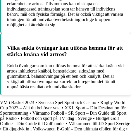
erfarenhet av artros. Tillsammans kan ni skapa en
individanpassad träningsplan som tar hänsyn till individens
behov, mål och fysiska förmåga. Det är också viktigt att variera
träningen för att undvika överbelastning och ge kroppen
möjlighet att återhämta sig.
Vilka enkla övningar kan utföras hemma för att
stärka knäna vid artros?
Enkla övningar som kan utföras hemma för att stärka knäna vid
artros inkluderar knäböj, bensträckare, sidogång med
gummiband, balansövningar på ett ben och knälyft. Det är
viktigt att utföra övningarna korrekt och regelbundet för att
uppnå bästa resultat och undvika skador.
VM i Basket 2023
•
Svenska Spel Sport och Casino
•
Rugby World
Cup 2023 – Allt du behöver veta
•
XXL Sport – Din Destination för
Sportutrustning
•
Värnamo Fotboll
•
SR Sport – Din Guide till Sport
på Radio
•
Fotboll och sport på TV idag i Sverige
•
Budget Golf
Online – Din Guide till Golfhandel
•
Välkommen till JD Sport Sverige
•
Ett djupdyk in i Volkswagen E-Golf – Den ultimata elbilen för dig
•