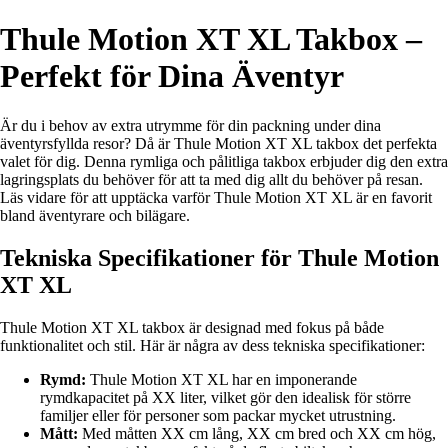
Thule Motion XT XL Takbox –
Perfekt för Dina Äventyr
Är du i behov av extra utrymme för din packning under dina
äventyrsfyllda resor? Då är Thule Motion XT XL takbox det perfekta
valet för dig. Denna rymliga och pålitliga takbox erbjuder dig den extra
lagringsplats du behöver för att ta med dig allt du behöver på resan.
Läs vidare för att upptäcka varför Thule Motion XT XL är en favorit
bland äventyrare och bilägare.
Tekniska Specifikationer för Thule Motion
XT XL
Thule Motion XT XL takbox är designad med fokus på både
funktionalitet och stil. Här är några av dess tekniska specifikationer:
Rymd:
Thule Motion XT XL har en imponerande
rymdkapacitet på XX liter, vilket gör den idealisk för större
familjer eller för personer som packar mycket utrustning.
Mått:
Med måtten XX cm lång, XX cm bred och XX cm hög,