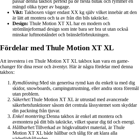
passar denna takbox perfekt på de flesta biltak och rymmer en
mängd olika typer av bagage.
Vikt:
Takboxen väger endast XX kg själv vilket innebär att den
är lätt att montera och ta av från din bils takräcke.
Design:
Thule Motion XT XL har en modern och
strömlinjeformad design som inte bara ser bra ut utan också
minskar luftmotståndet och bränsleförbrukningen.
Fördelar med Thule Motion XT XL
Att investera i en Thule Motion XT XL takbox kan vara en game-
changer för dina resor och äventyr. Här är några fördelar med denna
takbox:
Rymdlösning:
Med sin generösa rymd kan du enkelt ta med dig
skidor, snowboards, campingutrustning, eller andra stora föremål
utan problem.
Säkerhet:
Thule Motion XT XL är utrustad med avancerade
säkerhetsfunktioner såsom det centrala låssystemet som skyddar
din packning från tjuvar.
Enkel montering:
Denna takbox är enkel att montera och
avmontera på ditt bils takräcke, vilket sparar dig tid och energi.
Hållbarhet:
Tillverkad av högkvalitativt material, är Thule
Motion XT XL både hållbar och tålig för att klara alla
väderförhållanden.