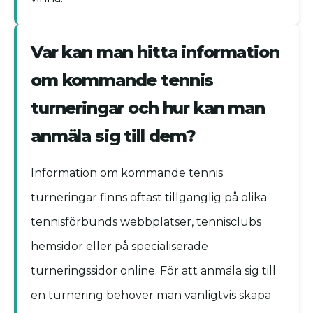
Var kan man hitta information
om kommande tennis
turneringar och hur kan man
anmäla sig till dem?
Information om kommande tennis
turneringar finns oftast tillgänglig på olika
tennisförbunds webbplatser, tennisclubs
hemsidor eller på specialiserade
turneringssidor online. För att anmäla sig till
en turnering behöver man vanligtvis skapa