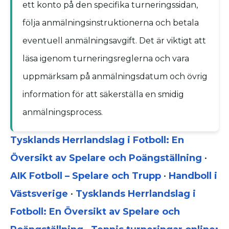
ett konto på den specifika turneringssidan,
följa anmälningsinstruktionerna och betala
eventuell anmälningsavgift. Det är viktigt att
läsa igenom turneringsreglerna och vara
uppmärksam på anmälningsdatum och övrig
information för att säkerställa en smidig
anmälningsprocess.
Tysklands Herrlandslag i Fotboll: En
Översikt av Spelare och Poängställning
•
AIK Fotboll – Spelare och Trupp
•
Handboll i
Västsverige
•
Tysklands Herrlandslag i
Fotboll: En Översikt av Spelare och