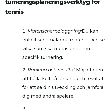
turneringsplaneringsverktyg för
tennis
Matchschemaläggning:
Du kan
enkelt schemalägga matcher och se
vilka som ska mötas under en
specifik turnering.
Ranking och resultat:
Möjligheten
att hålla koll på ranking och resultat
för att se din utveckling och jämföra
dig med andra spelare.