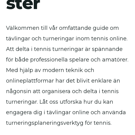
ster
Välkommen till vår omfattande guide om
tävlingar och turneringar inom tennis online.
Att delta i tennis turneringar är spännande
för både professionella spelare och amatörer.
Med hjälp av modern teknik och
onlineplattformar har det blivit enklare än
någonsin att organisera och delta i tennis
turneringar. Låt oss utforska hur du kan
engagera dig i tävlingar online och använda
turneringsplaneringsverktyg för tennis.