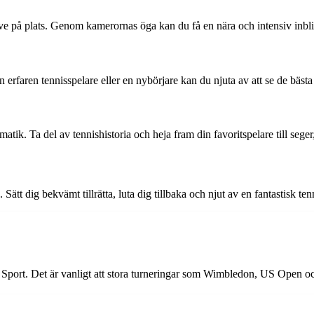
ive på plats. Genom kamerornas öga kan du få en nära och intensiv inbli
n erfaren tennisspelare eller en nybörjare kan du njuta av att se de bäs
ik. Ta del av tennishistoria och heja fram din favoritspelare till seger
ätt dig bekvämt tillrätta, luta dig tillbaka och njut av en fantastisk te
port. Det är vanligt att stora turneringar som Wimbledon, US Open o