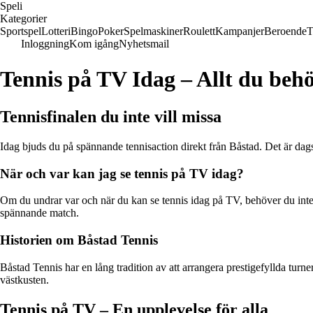
Speli
Kategorier
Sportspel
Lotteri
Bingo
Poker
Spelmaskiner
Roulett
Kampanjer
Beroende
T
Inloggning
Kom igång
Nyhetsmail
Tennis på TV Idag – Allt du behö
Tennisfinalen du inte vill missa
Idag bjuds du på spännande tennisaction direkt från Båstad. Det är dags f
När och var kan jag se tennis på TV idag?
Om du undrar var och när du kan se tennis idag på TV, behöver du inte le
spännande match.
Historien om Båstad Tennis
Båstad Tennis har en lång tradition av att arrangera prestigefyllda turne
västkusten.
Tennis på TV – En upplevelse för alla