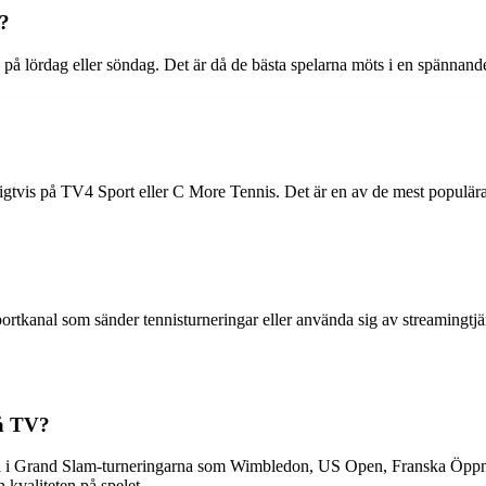
V?
n på lördag eller söndag. Det är då de bästa spelarna möts i en spännand
gtvis på TV4 Sport eller C More Tennis. Det är en av de mest populära t
ortkanal som sänder tennisturneringar eller använda sig av streamingtj
på TV?
rna i Grand Slam-turneringarna som Wimbledon, US Open, Franska Öppn
 kvaliteten på spelet.