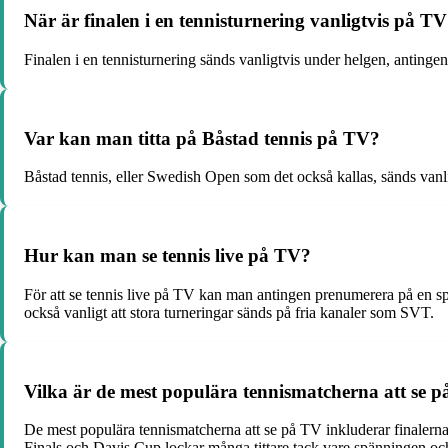
När är finalen i en tennisturnering vanligtvis på T
Finalen i en tennisturnering sänds vanligtvis under helgen, antinge
Var kan man titta på Båstad tennis på TV?
Båstad tennis, eller Swedish Open som det också kallas, sänds vanli
Hur kan man se tennis live på TV?
För att se tennis live på TV kan man antingen prenumerera på en sp
också vanligt att stora turneringar sänds på fria kanaler som SVT.
Vilka är de mest populära tennismatcherna att se 
De mest populära tennismatcherna att se på TV inkluderar finale
Finals och Davis Cup lockar många tittare tack vare spänningen och