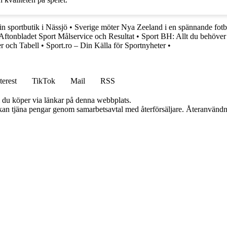
n sportbutik i Nässjö
•
Sverige möter Nya Zeeland i en spännande fotb
Aftonbladet Sport Målservice och Resultat
•
Sport BH: Allt du behöver 
r och Tabell
•
Sport.ro – Din Källa för Sportnyheter
•
terest
TikTok
Mail
RSS
om du köper via länkar på denna webbplats.
i kan tjäna pengar genom samarbetsavtal med återförsäljare. Återanvändn