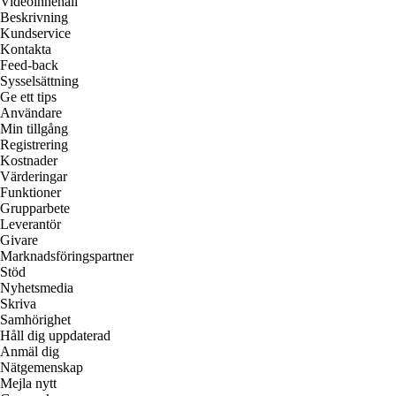
Videoinnehåll
Beskrivning
Kundservice
Kontakta
Feed-back
Sysselsättning
Ge ett tips
Användare
Min tillgång
Registrering
Kostnader
Värderingar
Funktioner
Grupparbete
Leverantör
Givare
Marknadsföringspartner
Stöd
Nyhetsmedia
Skriva
Samhörighet
Håll dig uppdaterad
Anmäl dig
Nätgemenskap
Mejla nytt