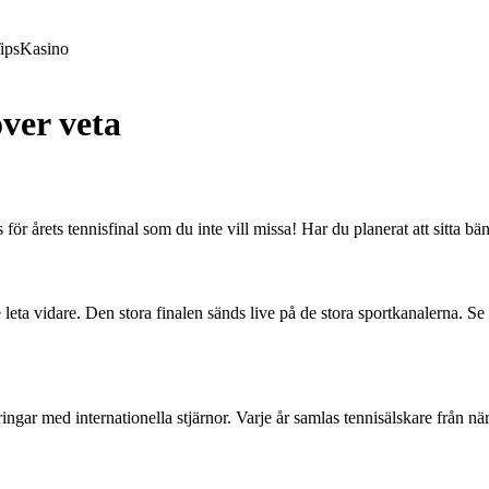
ips
Kasino
ver veta
ör årets tennisfinal som du inte vill missa! Har du planerat att sitta bä
ta vidare. Den stora finalen sänds live på de stora sportkanalerna. Se ti
ringar med internationella stjärnor. Varje år samlas tennisälskare från nä