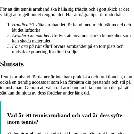
För att ditt tennis armband ska hålla sig fräscht och i gott skick är det
viktigt att regelbundet rengöra det. Här är några tips för underhåll:
Handtvätt:
Tvätta armbandet för hand med mildt tvättmedel och
låt det lufttorka.
Avoidera kemikalier:
Undvik att använda starka kemikalier som
kan skada materialet.
Förvara på rätt sätt:
Förvara armbandet på en torr plats och
undvik exponering för direkt solljus.
Slutsats
Tennis armband för damer är inte bara praktiska och funktionella, utan
också en trendig accessoar som kan förbättra din prestanda och stil på
tennisbanan. Genom att välja rätt armband och ta hand om det på rätt
sätt kan du njuta av dess fördelar under lång tid.
Vad är ett tennisarmband och vad är dess syfte
inom tennis?
Ett tennisarmband är en elastiskt band som bärs runt handleden