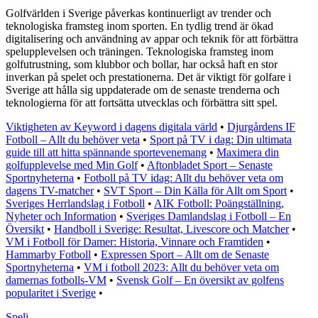
Golfvärlden i Sverige påverkas kontinuerligt av trender och
teknologiska framsteg inom sporten. En tydlig trend är ökad
digitalisering och användning av appar och teknik för att förbättra
spelupplevelsen och träningen. Teknologiska framsteg inom
golfutrustning, som klubbor och bollar, har också haft en stor
inverkan på spelet och prestationerna. Det är viktigt för golfare i
Sverige att hålla sig uppdaterade om de senaste trenderna och
teknologierna för att fortsätta utvecklas och förbättra sitt spel.
Viktigheten av Keyword i dagens digitala värld
•
Djurgårdens IF
Fotboll – Allt du behöver veta
•
Sport på TV i dag: Din ultimata
guide till att hitta spännande sportevenemang
•
Maximera din
golfupplevelse med Min Golf
•
Aftonbladet Sport – Senaste
Sportnyheterna
•
Fotboll på TV idag: Allt du behöver veta om
dagens TV-matcher
•
SVT Sport – Din Källa för Allt om Sport
•
Sveriges Herrlandslag i Fotboll
•
AIK Fotboll: Poängställning,
Nyheter och Information
•
Sveriges Damlandslag i Fotboll – En
Översikt
•
Handboll i Sverige: Resultat, Livescore och Matcher
•
VM i Fotboll för Damer: Historia, Vinnare och Framtiden
•
Hammarby Fotboll
•
Expressen Sport – Allt om de Senaste
Sportnyheterna
•
VM i fotboll 2023: Allt du behöver veta om
damernas fotbolls-VM
•
Svensk Golf – En översikt av golfens
popularitet i Sverige
•
Speli