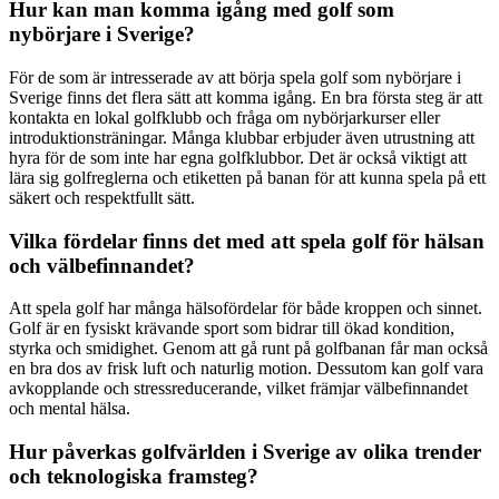
Hur kan man komma igång med golf som
nybörjare i Sverige?
För de som är intresserade av att börja spela golf som nybörjare i
Sverige finns det flera sätt att komma igång. En bra första steg är att
kontakta en lokal golfklubb och fråga om nybörjarkurser eller
introduktionsträningar. Många klubbar erbjuder även utrustning att
hyra för de som inte har egna golfklubbor. Det är också viktigt att
lära sig golfreglerna och etiketten på banan för att kunna spela på ett
säkert och respektfullt sätt.
Vilka fördelar finns det med att spela golf för hälsan
och välbefinnandet?
Att spela golf har många hälsofördelar för både kroppen och sinnet.
Golf är en fysiskt krävande sport som bidrar till ökad kondition,
styrka och smidighet. Genom att gå runt på golfbanan får man också
en bra dos av frisk luft och naturlig motion. Dessutom kan golf vara
avkopplande och stressreducerande, vilket främjar välbefinnandet
och mental hälsa.
Hur påverkas golfvärlden i Sverige av olika trender
och teknologiska framsteg?