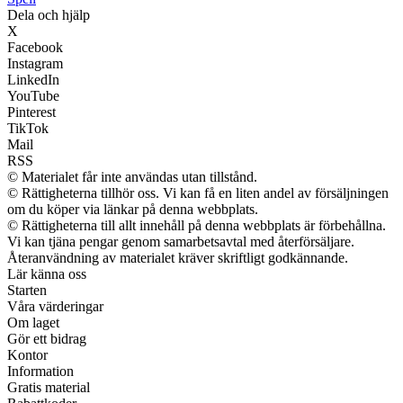
Dela och hjälp
X
Facebook
Instagram
LinkedIn
YouTube
Pinterest
TikTok
Mail
RSS
© Materialet får inte användas utan tillstånd.
© Rättigheterna tillhör oss. Vi kan få en liten andel av försäljningen
om du köper via länkar på denna webbplats.
© Rättigheterna till allt innehåll på denna webbplats är förbehållna.
Vi kan tjäna pengar genom samarbetsavtal med återförsäljare.
Återanvändning av materialet kräver skriftligt godkännande.
Lär känna oss
Starten
Våra värderingar
Om laget
Gör ett bidrag
Kontor
Information
Gratis material