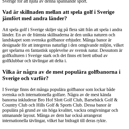
Sverige för att njuta av denna spännande sport.
Vad är skillnaden mellan att spela golf i Sverige
jämfört med andra länder?
Att spela golf i Sverige skiljer sig på flera sätt från att spela i andra
länder. En av de främsta skillnaderna är den unika naturen och
landskapet som svenska golfbanor erbjuder. Många banor är
designade för att integreras naturligt i den omgivande miljön, vilket
ger spelarna en fantastisk upplevelse av svensk natur. Dessutom är
golfkulturen i Sverige stark och det finns ett brett utbud av
golfklubbar och tävlingar att delta i.
Vilka är några av de mest populära golfbanorna i
Sverige och varför?
I Sverige finns det många populära golfbanor som lockar både
svenska och internationella golfare. Några av de mest kända
banorna inkluderar Bro Hof Slott Golf Club, Barsebäck Golf &
Country Club och Hills Golf & Sports Club. Dessa banor är
populära på grund av sin höga kvalitet, vackra omgivningar och
utmanande layout. Många av dem har också arrangerat
internationella tävlingar, vilket har bidragit till deras rykte.