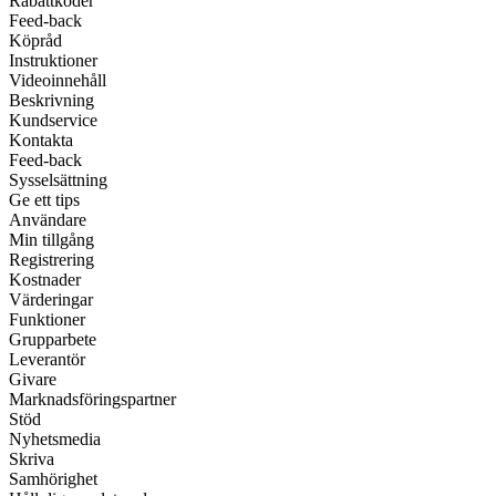
Rabattkoder
Feed-back
Köpråd
Instruktioner
Videoinnehåll
Beskrivning
Kundservice
Kontakta
Feed-back
Sysselsättning
Ge ett tips
Användare
Min tillgång
Registrering
Kostnader
Värderingar
Funktioner
Grupparbete
Leverantör
Givare
Marknadsföringspartner
Stöd
Nyhetsmedia
Skriva
Samhörighet