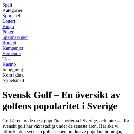
Speli
Kategorier
Sportspel
Lotteri
Bingo
Poker
Spelmaskiner
Roulett
Kampanjer
Beroende
Tips
Kasino
Inloggning
Kom igång
Nyhetsmail
Svensk Golf – En översikt av
golfens popularitet i Sverige
Golf är en av de mest populära sporterna i Sverige, och intresset för
svenskt golf har växt stadigt under de senaste åren. Här ska vi
utforska den svenska golfs scenen, inklusive populära tidningar,