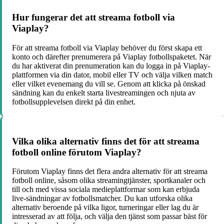
Hur fungerar det att streama fotboll via
Viaplay?
För att streama fotboll via Viaplay behöver du först skapa ett
konto och därefter prenumerera på Viaplay fotbollspaketet. När
du har aktiverat din prenumeration kan du logga in på Viaplay-
plattformen via din dator, mobil eller TV och välja vilken match
eller vilket evenemang du vill se. Genom att klicka på önskad
sändning kan du enkelt starta livestreamingen och njuta av
fotbollsupplevelsen direkt på din enhet.
Vilka olika alternativ finns det för att streama
fotboll online förutom Viaplay?
Förutom Viaplay finns det flera andra alternativ för att streama
fotboll online, såsom olika streamingtjänster, sportkanaler och
till och med vissa sociala medieplattformar som kan erbjuda
live-sändningar av fotbollsmatcher. Du kan utforska olika
alternativ beroende på vilka ligor, turneringar eller lag du är
intresserad av att följa, och välja den tjänst som passar bäst för