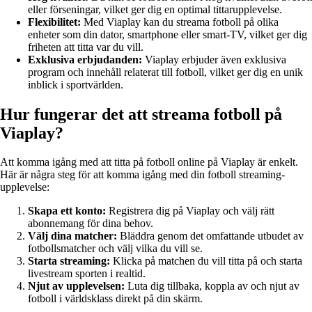
eller förseningar, vilket ger dig en optimal tittarupplevelse.
Flexibilitet:
Med Viaplay kan du streama fotboll på olika
enheter som din dator, smartphone eller smart-TV, vilket ger dig
friheten att titta var du vill.
Exklusiva erbjudanden:
Viaplay erbjuder även exklusiva
program och innehåll relaterat till fotboll, vilket ger dig en unik
inblick i sportvärlden.
Hur fungerar det att streama fotboll på
Viaplay?
Att komma igång med att titta på fotboll online på Viaplay är enkelt.
Här är några steg för att komma igång med din fotboll streaming-
upplevelse:
Skapa ett konto:
Registrera dig på Viaplay och välj rätt
abonnemang för dina behov.
Välj dina matcher:
Bläddra genom det omfattande utbudet av
fotbollsmatcher och välj vilka du vill se.
Starta streaming:
Klicka på matchen du vill titta på och starta
livestream sporten i realtid.
Njut av upplevelsen:
Luta dig tillbaka, koppla av och njut av
fotboll i världsklass direkt på din skärm.