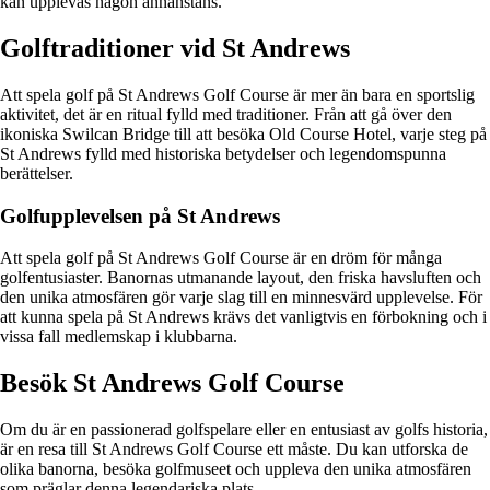
kan upplevas någon annanstans.
Golftraditioner vid St Andrews
Att spela golf på St Andrews Golf Course är mer än bara en sportslig
aktivitet, det är en ritual fylld med traditioner. Från att gå över den
ikoniska Swilcan Bridge till att besöka Old Course Hotel, varje steg på
St Andrews fylld med historiska betydelser och legendomspunna
berättelser.
Golfupplevelsen på St Andrews
Att spela golf på St Andrews Golf Course är en dröm för många
golfentusiaster. Banornas utmanande layout, den friska havsluften och
den unika atmosfären gör varje slag till en minnesvärd upplevelse. För
att kunna spela på St Andrews krävs det vanligtvis en förbokning och i
vissa fall medlemskap i klubbarna.
Besök St Andrews Golf Course
Om du är en passionerad golfspelare eller en entusiast av golfs historia,
är en resa till St Andrews Golf Course ett måste. Du kan utforska de
olika banorna, besöka golfmuseet och uppleva den unika atmosfären
som präglar denna legendariska plats.