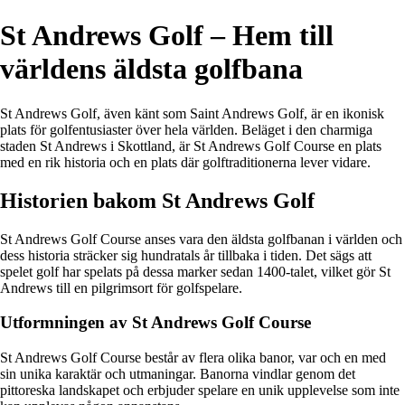
St Andrews Golf – Hem till
världens äldsta golfbana
St Andrews Golf, även känt som Saint Andrews Golf, är en ikonisk
plats för golfentusiaster över hela världen. Beläget i den charmiga
staden St Andrews i Skottland, är St Andrews Golf Course en plats
med en rik historia och en plats där golftraditionerna lever vidare.
Historien bakom St Andrews Golf
St Andrews Golf Course anses vara den äldsta golfbanan i världen och
dess historia sträcker sig hundratals år tillbaka i tiden. Det sägs att
spelet golf har spelats på dessa marker sedan 1400-talet, vilket gör St
Andrews till en pilgrimsort för golfspelare.
Utformningen av St Andrews Golf Course
St Andrews Golf Course består av flera olika banor, var och en med
sin unika karaktär och utmaningar. Banorna vindlar genom det
pittoreska landskapet och erbjuder spelare en unik upplevelse som inte