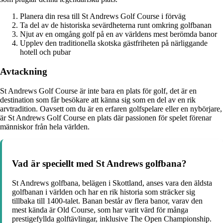
Planera din resa till St Andrews Golf Course i förväg
Ta del av de historiska sevärdheterna runt omkring golfbanan
Njut av en omgång golf på en av världens mest berömda banor
Upplev den traditionella skotska gästfriheten på närliggande
hotell och pubar
Avtackning
St Andrews Golf Course är inte bara en plats för golf, det är en
destination som får besökare att känna sig som en del av en rik
arvtradition. Oavsett om du är en erfaren golfspelare eller en nybörjare,
är St Andrews Golf Course en plats där passionen för spelet förenar
människor från hela världen.
Vad är speciellt med St Andrews golfbana?
St Andrews golfbana, belägen i Skottland, anses vara den äldsta
golfbanan i världen och har en rik historia som sträcker sig
tillbaka till 1400-talet. Banan består av flera banor, varav den
mest kända är Old Course, som har varit värd för många
prestigefyllda golftävlingar, inklusive The Open Championship.