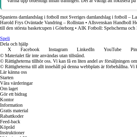
värma upp ordentligt innan träningen. Det är viktigt att fokusera på
Spaniens damlandslag i fotboll mot Sveriges damlandslag i fotboll – L
Harold Frys Oväntade Vandring – Rollistan
•
Allsvenskan Handboll He
till den största basketcupen i Göteborg
•
AIK Fotboll: Spelschema och
Speli
Dela och hjälp
X
Facebook
Instagram
LinkedIn
YouTube
Pin
© Materialet får inte användas utan tillstånd.
© Rättigheterna tillhör oss. Vi kan få en liten andel av försäljningen 
© Rättigheterna till allt innehåll på denna webbplats är förbehållna. V
Lär känna oss
Starten
Våra värderingar
Om laget
Gör ett bidrag
Kontor
Information
Gratis material
Rabattkoder
Feed-back
Köpråd
Instruktioner