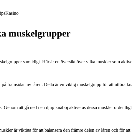
ips
Kasino
ika muskelgrupper
muskelgrupper samtidigt. Här är en översikt över vilka muskler som aktiv
å framsidan av låren. Detta är en viktig muskelgrupp för att utföra knäb
 Genom att gå ned i en djup knäböj aktiveras dessa muskler ordentligt, vil
skler är viktiga för att balansera den främre delen av låren och för att