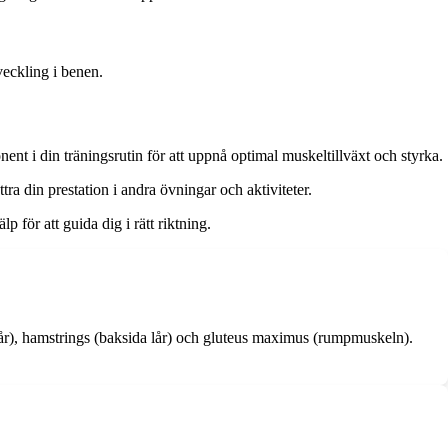
veckling i benen.
t i din träningsrutin för att uppnå optimal muskeltillväxt och styrka.
ra din prestation i andra övningar och aktiviteter.
p för att guida dig i rätt riktning.
lår), hamstrings (baksida lår) och gluteus maximus (rumpmuskeln).