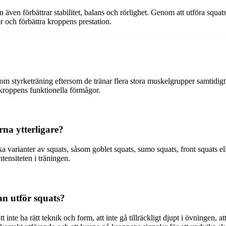
även förbättrar stabilitet, balans och rörlighet. Genom att utföra squats 
or och förbättra kroppens prestation.
m styrketräning eftersom de tränar flera stora muskelgrupper samtidigt
 kroppens funktionella förmågor.
na ytterligare?
a varianter av squats, såsom goblet squats, sumo squats, front squats el
ensiteten i träningen.
an utför squats?
nte ha rätt teknik och form, att inte gå tillräckligt djupt i övningen, att