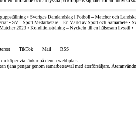
 korrekt utförande och att lyssna på kroppens signaler för att undvika s
aguppställning
•
Sveriges Damlandslag i Fotboll – Matcher och Landsk
rrar
•
SVT Sport Medarbetare – En Värld av Sport och Samarbete
•
Sv
 Matcher 2023
•
Konditionsträning – Nyckeln till en hälsosam livsstil
•
terest
TikTok
Mail
RSS
om du köper via länkar på denna webbplats.
i kan tjäna pengar genom samarbetsavtal med återförsäljare. Återanvändn