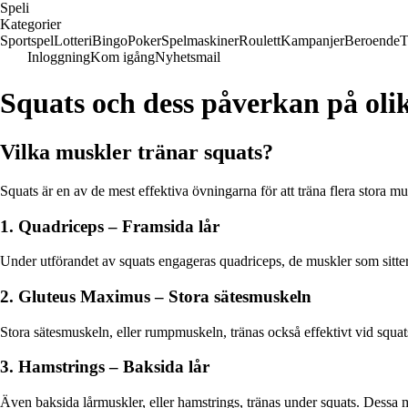
Speli
Kategorier
Sportspel
Lotteri
Bingo
Poker
Spelmaskiner
Roulett
Kampanjer
Beroende
T
Inloggning
Kom igång
Nyhetsmail
Squats och dess påverkan på ol
Vilka muskler tränar squats?
Squats är en av de mest effektiva övningarna för att träna flera stora 
1. Quadriceps – Framsida lår
Under utförandet av squats engageras quadriceps, de muskler som sitter p
2. Gluteus Maximus – Stora sätesmuskeln
Stora sätesmuskeln, eller rumpmuskeln, tränas också effektivt vid squats.
3. Hamstrings – Baksida lår
Även baksida lårmuskler, eller hamstrings, tränas under squats. Dessa mu