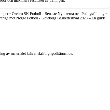
kador och maximera resultatet av träningen.
amper
•
Örebro SK Fotboll – Senaste Nyheterna och Poängställning
•
erige mot Norge Fotboll
•
Göteborg Basketfestival 2023 – En guide
ing av materialet kräver skriftligt godkännande.