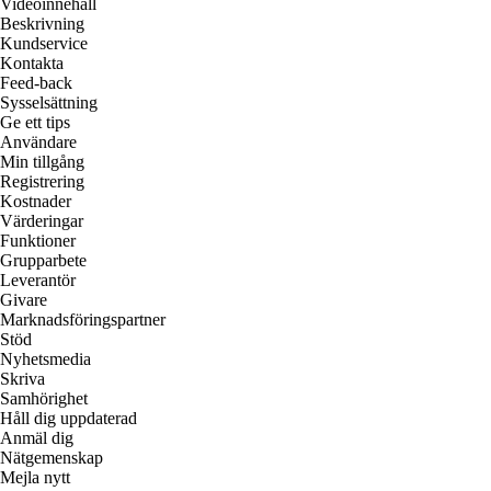
Videoinnehåll
Beskrivning
Kundservice
Kontakta
Feed-back
Sysselsättning
Ge ett tips
Användare
Min tillgång
Registrering
Kostnader
Värderingar
Funktioner
Grupparbete
Leverantör
Givare
Marknadsföringspartner
Stöd
Nyhetsmedia
Skriva
Samhörighet
Håll dig uppdaterad
Anmäl dig
Nätgemenskap
Mejla nytt