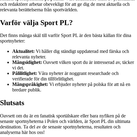
och redaktörer arbetar obevekligt för att ge dig de mest aktuella och
relevanta berättelserna från sportvärlden.
Varför välja Sport PL?
Det finns många skäl till varför Sport PL är den bästa källan för dina
sportnyheter:
Aktualitet:
Vi håller dig ständigt uppdaterad med färska och
relevanta nyheter.
Mångsidighet:
Oavsett vilken sport du är intresserad av, täcker
vi det.
Pålilitlighet:
Våra nyheter är noggrant researchade och
verifierade för din tillförlitlighet.
Mångspråkighet:
Vi erbjuder nyheter på polska för att nå en
bredare publik.
Slutsats
Oavsett om du är en fanatisk sportälskare eller bara nyfiken på de
senaste sportnyheterna i Polen och världen, är Sport PL din ultimata
destination. Ta del av de senaste sportnyheterna, resultaten och
analyserna här hos oss!