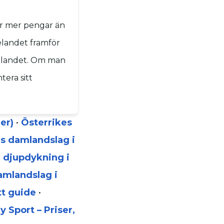
ör mer pengar än
elandet framför
spelandet. Om man
tera sitt
er)
•
Österrikes
s damlandslag i
 djupdykning i
amlandslag i
tt guide
•
y Sport – Priser,