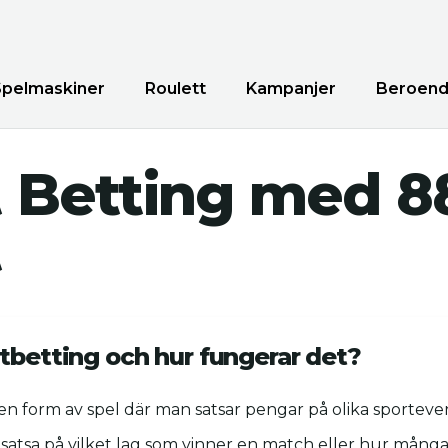
Spelmaskiner
Roulett
Kampanjer
Beroen
t Betting med 8
t
rtbetting och hur fungerar det?
 en form av spel där man satsar pengar på olika sporte
 satsa på vilket lag som vinner en match eller hur mång