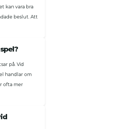
t kan vara bra
undade beslut. Att
 spel?
sar på. Vid
el handlar om
er ofta mer
id