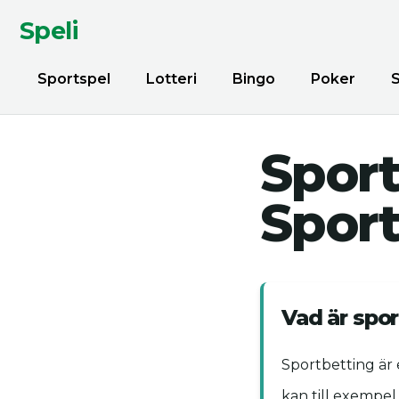
Speli
Sportspel
Lotteri
Bingo
Poker
Spor
Spor
Vad är spo
Sportbetting är
kan till exempel