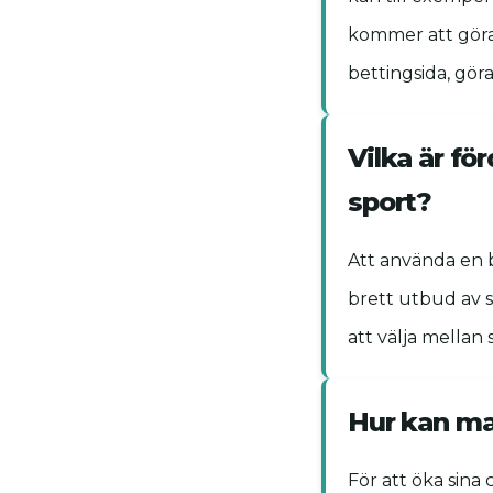
kommer att göras
bettingsida, gör
Vilka är f
sport?
Att använda en b
brett utbud av s
att välja mellan
Hur kan ma
För att öka sina