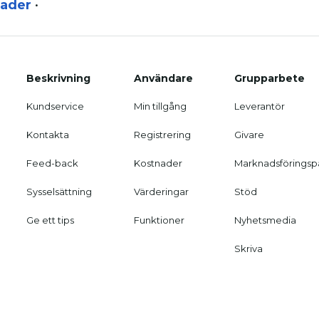
nader
•
Beskrivning
Användare
Grupparbete
Kundservice
Min tillgång
Leverantör
Kontakta
Registrering
Givare
Feed-back
Kostnader
Marknadsföringsp
Sysselsättning
Värderingar
Stöd
Ge ett tips
Funktioner
Nyhetsmedia
Skriva