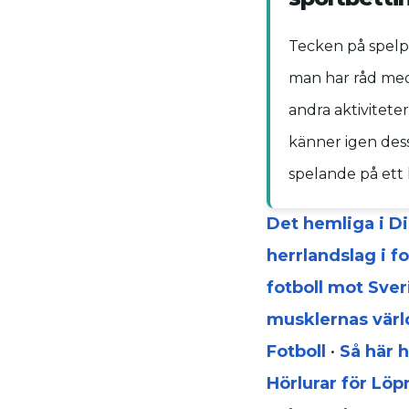
Tecken på spelp
man har råd med,
andra aktivitete
känner igen dessa
spelande på ett 
Det hemliga i Di
herrlandslag i f
fotboll mot Sver
musklernas värl
Fotboll
•
Så här h
Hörlurar för Löp