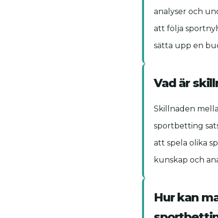
analyser och un
att följa sportny
sätta upp en budg
Vad är skil
Skillnaden mella
sportbetting sa
att spela olika s
kunskap och ana
Hur kan ma
sportbetti