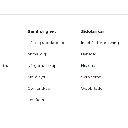
Samhörighet
Sidolänkar
Håll dig uppdaterad
Innehållsförteckning
Anmäl dig
Nyheter
artner
Nätgemenskap
Historia
Mejla nytt
Skrivhörna
Gemenskap
Webbflöde
Området