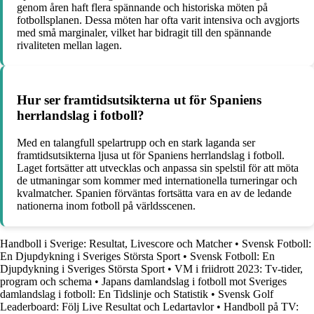
genom åren haft flera spännande och historiska möten på
fotbollsplanen. Dessa möten har ofta varit intensiva och avgjorts
med små marginaler, vilket har bidragit till den spännande
rivaliteten mellan lagen.
Hur ser framtidsutsikterna ut för Spaniens
herrlandslag i fotboll?
Med en talangfull spelartrupp och en stark laganda ser
framtidsutsikterna ljusa ut för Spaniens herrlandslag i fotboll.
Laget fortsätter att utvecklas och anpassa sin spelstil för att möta
de utmaningar som kommer med internationella turneringar och
kvalmatcher. Spanien förväntas fortsätta vara en av de ledande
nationerna inom fotboll på världsscenen.
Handboll i Sverige: Resultat, Livescore och Matcher
•
Svensk Fotboll:
En Djupdykning i Sveriges Största Sport
•
Svensk Fotboll: En
Djupdykning i Sveriges Största Sport
•
VM i friidrott 2023: Tv-tider,
program och schema
•
Japans damlandslag i fotboll mot Sveriges
damlandslag i fotboll: En Tidslinje och Statistik
•
Svensk Golf
Leaderboard: Följ Live Resultat och Ledartavlor
•
Handboll på TV: