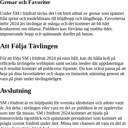
Grenar och Favoriter
Under SM i friidrott tävlas det i ett brett utbud av grenar som spänner
från sprint och medeldistans till höjdhopp och längdhopp. Favoriterna
inför 2024 års tävlingar är många och det kommer att bli hårt
konkurrens om titlarna. Publiken kan förvänta sig snabba tider,
imponerande hopp och spännande dueller på banan.
Att Följa Tävlingen
För att följa SM i friidrott 2024 på nära håll, kan du hålla koll på
officiella tävlingens webbplats samt sociala medier där uppdateringar
och resultat kommer att publiceras löpande. Du kan också passa på att
heja på dina favoritatleter och skapa en fantastisk stämning genom att
vara på plats under tävlingshelgen.
Avslutning
SM i friidrott är en höjdpunkt för svenska idrottsfans och atleter varje
år. Att delta i tävlingen eller vara en del av publiken är en upplevelse
som inte får missas. SM i friidrott 2024 kommer att bjuda på
minnesvärda ögonblick och spännande prestationer som kommer att
prägla svensk friidrott under året. Missa inte chansen att vara en del av