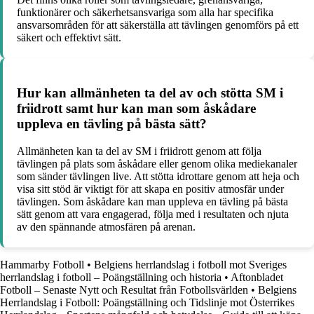
funktionärer och säkerhetsansvariga som alla har specifika
ansvarsområden för att säkerställa att tävlingen genomförs på ett
säkert och effektivt sätt.
Hur kan allmänheten ta del av och stötta SM i
friidrott samt hur kan man som åskådare
uppleva en tävling på bästa sätt?
Allmänheten kan ta del av SM i friidrott genom att följa
tävlingen på plats som åskådare eller genom olika mediekanaler
som sänder tävlingen live. Att stötta idrottare genom att heja och
visa sitt stöd är viktigt för att skapa en positiv atmosfär under
tävlingen. Som åskådare kan man uppleva en tävling på bästa
sätt genom att vara engagerad, följa med i resultaten och njuta
av den spännande atmosfären på arenan.
Hammarby Fotboll
•
Belgiens herrlandslag i fotboll mot Sveriges
herrlandslag i fotboll – Poängställning och historia
•
Aftonbladet
Fotboll – Senaste Nytt och Resultat från Fotbollsvärlden
•
Belgiens
Herrlandslag i Fotboll: Poängställning och Tidslinje mot Österrikes