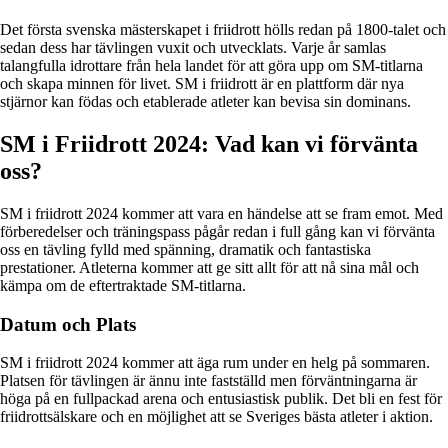
Det första svenska mästerskapet i friidrott hölls redan på 1800-talet och
sedan dess har tävlingen vuxit och utvecklats. Varje år samlas
talangfulla idrottare från hela landet för att göra upp om SM-titlarna
och skapa minnen för livet. SM i friidrott är en plattform där nya
stjärnor kan födas och etablerade atleter kan bevisa sin dominans.
SM i Friidrott 2024: Vad kan vi förvänta
oss?
SM i friidrott 2024 kommer att vara en händelse att se fram emot. Med
förberedelser och träningspass pågår redan i full gång kan vi förvänta
oss en tävling fylld med spänning, dramatik och fantastiska
prestationer. Atleterna kommer att ge sitt allt för att nå sina mål och
kämpa om de eftertraktade SM-titlarna.
Datum och Plats
SM i friidrott 2024 kommer att äga rum under en helg på sommaren.
Platsen för tävlingen är ännu inte fastställd men förväntningarna är
höga på en fullpackad arena och entusiastisk publik. Det bli en fest för
friidrottsälskare och en möjlighet att se Sveriges bästa atleter i aktion.