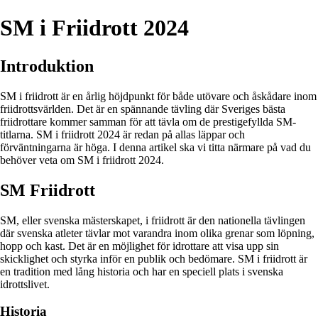
SM i Friidrott 2024
Introduktion
SM i friidrott är en årlig höjdpunkt för både utövare och åskådare inom
friidrottsvärlden. Det är en spännande tävling där Sveriges bästa
friidrottare kommer samman för att tävla om de prestigefyllda SM-
titlarna. SM i friidrott 2024 är redan på allas läppar och
förväntningarna är höga. I denna artikel ska vi titta närmare på vad du
behöver veta om SM i friidrott 2024.
SM Friidrott
SM, eller svenska mästerskapet, i friidrott är den nationella tävlingen
där svenska atleter tävlar mot varandra inom olika grenar som löpning,
hopp och kast. Det är en möjlighet för idrottare att visa upp sin
skicklighet och styrka inför en publik och bedömare. SM i friidrott är
en tradition med lång historia och har en speciell plats i svenska
idrottslivet.
Historia