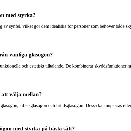
on med styrka?
av synfel, vilket gör dem idealiska för personer som behöver både sk
från vanliga glasögon?
nktionella och estetiskt tilltalande. De kombinerar skyddsfunktioner m
 att välja mellan?
glasögon, arbetsglasögon och fritidsglasögon. Dessa kan anpassas efter 
ögon med styrka på bästa sätt?