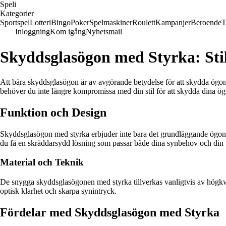
Speli
Kategorier
Sportspel
Lotteri
Bingo
Poker
Spelmaskiner
Roulett
Kampanjer
Beroende
T
Inloggning
Kom igång
Nyhetsmail
Skyddsglasögon med Styrka: Sti
Att bära skyddsglasögon är av avgörande betydelse för att skydda ögo
behöver du inte längre kompromissa med din stil för att skydda dina ög
Funktion och Design
Skyddsglasögon med styrka erbjuder inte bara det grundläggande ögons
du få en skräddarsydd lösning som passar både dina synbehov och din p
Material och Teknik
De snygga skyddsglasögonen med styrka tillverkas vanligtvis av högkval
optisk klarhet och skarpa synintryck.
Fördelar med Skyddsglasögon med Styrka