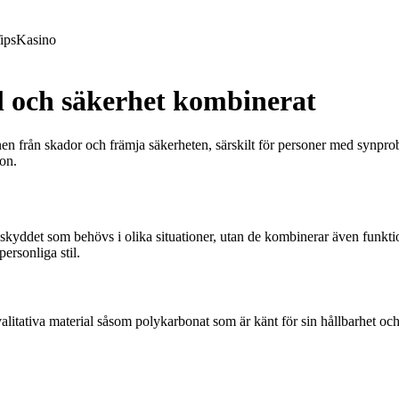
ips
Kasino
l och säkerhet kombinerat
nen från skador och främja säkerheten, särskilt för personer med synp
on.
kyddet som behövs i olika situationer, utan de kombinerar även funkt
ersonliga stil.
itativa material såsom polykarbonat som är känt för sin hållbarhet och 