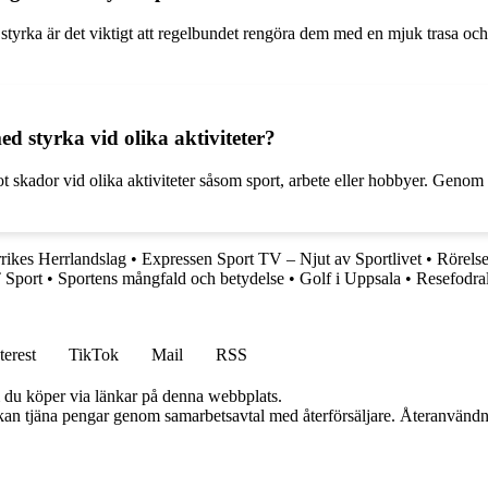
tyrka är det viktigt att regelbundet rengöra dem med en mjuk trasa och 
d styrka vid olika aktiviteter?
skador vid olika aktiviteter såsom sport, arbete eller hobbyer. Genom 
rrikes Herrlandslag
•
Expressen Sport TV – Njut av Sportlivet
•
Rörelse
 Sport
•
Sportens mångfald och betydelse
•
Golf i Uppsala
•
Resefodral
terest
TikTok
Mail
RSS
om du köper via länkar på denna webbplats.
i kan tjäna pengar genom samarbetsavtal med återförsäljare. Återanvändn