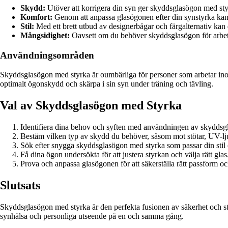
Skydd:
Utöver att korrigera din syn ger skyddsglasögon med styr
Komfort:
Genom att anpassa glasögonen efter din synstyrka kan
Stil:
Med ett brett utbud av designerbågar och färgalternativ kan
Mångsidighet:
Oavsett om du behöver skyddsglasögon för arbete, 
Användningsområden
Skyddsglasögon med styrka är oumbärliga för personer som arbetar inom
optimalt ögonskydd och skärpa i sin syn under träning och tävling.
Val av Skyddsglasögon med Styrka
Identifiera dina behov och syften med användningen av skyddsg
Bestäm vilken typ av skydd du behöver, såsom mot stötar, UV-lju
Sök efter snygga skyddsglasögon med styrka som passar din stil
Få dina ögon undersökta för att justera styrkan och välja rätt glas
Prova och anpassa glasögonen för att säkerställa rätt passform oc
Slutsats
Skyddsglasögon med styrka är den perfekta fusionen av säkerhet och st
synhälsa och personliga utseende på en och samma gång.