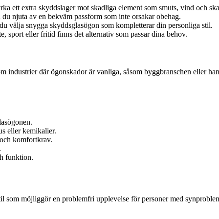
ka ett extra skyddslager mot skadliga element som smuts, vind och skad
 du njuta av en bekväm passform som inte orsakar obehag.
 du välja snygga skyddsglasögon som kompletterar din personliga stil.
sport eller fritid finns det alternativ som passar dina behov.
 industrier där ögonskador är vanliga, såsom byggbranschen eller hantv
lasögonen.
s eller kemikalier.
 och komfortkrav.
.
h funktion.
il som möjliggör en problemfri upplevelse för personer med synproblem