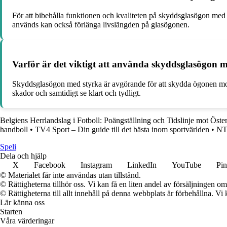
För att bibehålla funktionen och kvaliteten på skyddsglasögon med s
används kan också förlänga livslängden på glasögonen.
Varför är det viktigt att använda skyddsglasögon me
Skyddsglasögon med styrka är avgörande för att skydda ögonen mot 
skador och samtidigt se klart och tydligt.
Belgiens Herrlandslag i Fotboll: Poängställning och Tidslinje mot Öste
handboll
•
TV4 Sport – Din guide till det bästa inom sportvärlden
•
NT
Speli
Dela och hjälp
X
Facebook
Instagram
LinkedIn
YouTube
Pin
© Materialet får inte användas utan tillstånd.
© Rättigheterna tillhör oss. Vi kan få en liten andel av försäljningen 
© Rättigheterna till allt innehåll på denna webbplats är förbehållna. V
Lär känna oss
Starten
Våra värderingar