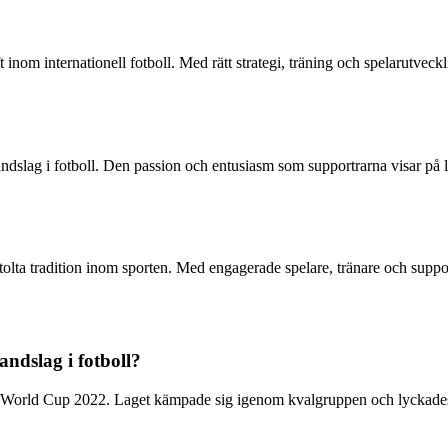
aft inom internationell fotboll. Med rätt strategi, träning och spelarutve
rlandslag i fotboll. Den passion och entusiasm som supportrarna visar på 
stolta tradition inom sporten. Med engagerade spelare, tränare och support
andslag i fotboll?
IFA World Cup 2022. Laget kämpade sig igenom kvalgruppen och lyckades kv