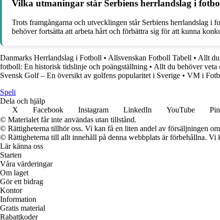
Vilka utmaningar står Serbiens herrlandslag i fotb
Trots framgångarna och utvecklingen står Serbiens herrlandslag i fot
behöver fortsätta att arbeta hårt och förbättra sig för att kunna kon
Danmarks Herrlandslag i Fotboll
•
Allsvenskan Fotboll Tabell
•
Allt d
fotboll: En historisk tidslinje och poängställning
•
Allt du behöver veta
Svensk Golf – En översikt av golfens popularitet i Sverige
•
VM i Fotbo
Speli
Dela och hjälp
X
Facebook
Instagram
LinkedIn
YouTube
Pin
© Materialet får inte användas utan tillstånd.
© Rättigheterna tillhör oss. Vi kan få en liten andel av försäljningen 
© Rättigheterna till allt innehåll på denna webbplats är förbehållna. V
Lär känna oss
Starten
Våra värderingar
Om laget
Gör ett bidrag
Kontor
Information
Gratis material
Rabattkoder