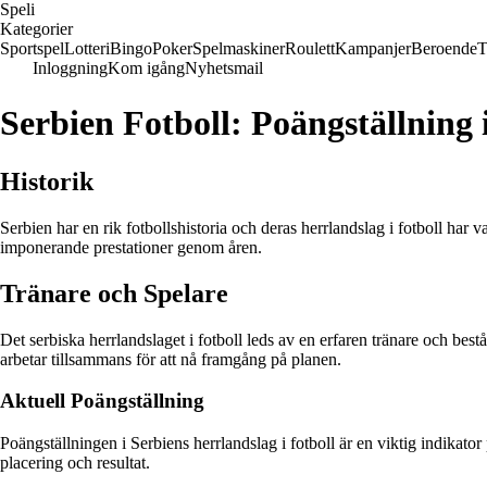
Speli
Kategorier
Sportspel
Lotteri
Bingo
Poker
Spelmaskiner
Roulett
Kampanjer
Beroende
T
Inloggning
Kom igång
Nyhetsmail
Serbien Fotboll: Poängställning 
Historik
Serbien har en rik fotbollshistoria och deras herrlandslag i fotboll har 
imponerande prestationer genom åren.
Tränare och Spelare
Det serbiska herrlandslaget i fotboll leds av en erfaren tränare och bes
arbetar tillsammans för att nå framgång på planen.
Aktuell Poängställning
Poängställningen i Serbiens herrlandslag i fotboll är en viktig indikato
placering och resultat.