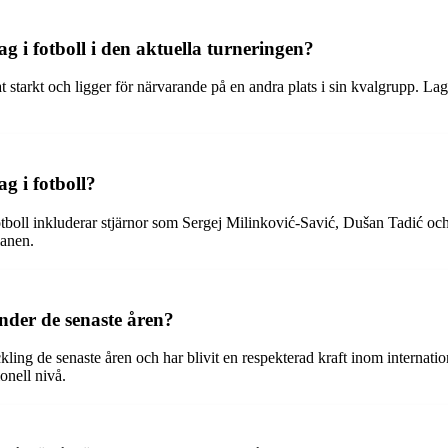
g i fotboll i den aktuella turneringen?
erat starkt och ligger för närvarande på en andra plats i sin kvalgrupp.
ag i fotboll?
otboll inkluderar stjärnor som Sergej Milinković-Savić, Dušan Tadić och
lanen.
under de senaste åren?
ling de senaste åren och har blivit en respekterad kraft inom internat
onell nivå.