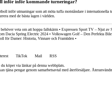
oll inför inför kommande turneringar?
boll inför utmaningar som att möta tuffa motståndare i internationella t
kurrera med de bästa lagen i världen.
u behöver veta om att hoppa fallskärm
•
Expressen Sport TV – Njut av S
 om Dacia Spring Electric 2024
•
Volkswagen Golf – Den Perfekta Bile
ll för Damer: Historia, Vinnare och Framtiden
•
terest
TikTok
Mail
RSS
om du köper via länkar på denna webbplats.
i kan tjäna pengar genom samarbetsavtal med återförsäljare. Återanvändn