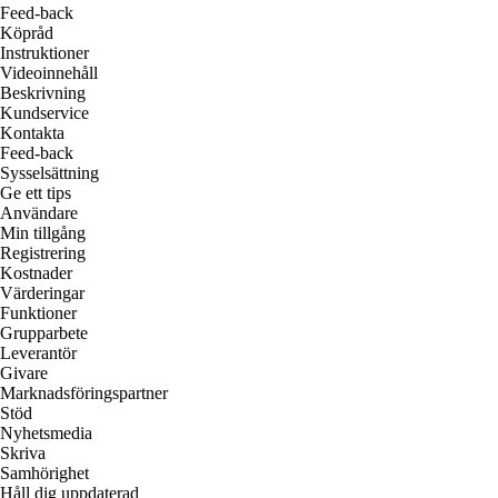
Feed-back
Köpråd
Instruktioner
Videoinnehåll
Beskrivning
Kundservice
Kontakta
Feed-back
Sysselsättning
Ge ett tips
Användare
Min tillgång
Registrering
Kostnader
Värderingar
Funktioner
Grupparbete
Leverantör
Givare
Marknadsföringspartner
Stöd
Nyhetsmedia
Skriva
Samhörighet
Håll dig uppdaterad