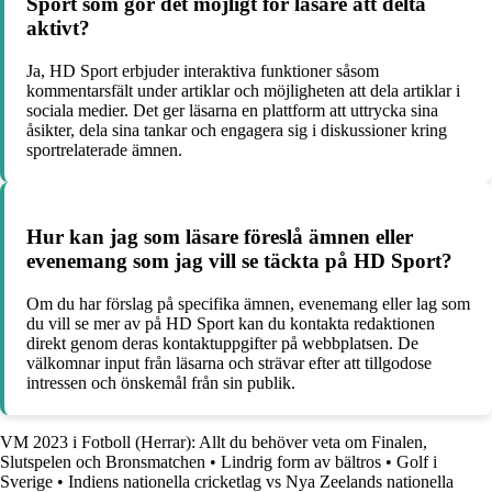
Sport som gör det möjligt för läsare att delta
aktivt?
Ja, HD Sport erbjuder interaktiva funktioner såsom
kommentarsfält under artiklar och möjligheten att dela artiklar i
sociala medier. Det ger läsarna en plattform att uttrycka sina
åsikter, dela sina tankar och engagera sig i diskussioner kring
sportrelaterade ämnen.
Hur kan jag som läsare föreslå ämnen eller
evenemang som jag vill se täckta på HD Sport?
Om du har förslag på specifika ämnen, evenemang eller lag som
du vill se mer av på HD Sport kan du kontakta redaktionen
direkt genom deras kontaktuppgifter på webbplatsen. De
välkomnar input från läsarna och strävar efter att tillgodose
intressen och önskemål från sin publik.
VM 2023 i Fotboll (Herrar): Allt du behöver veta om Finalen,
Slutspelen och Bronsmatchen
•
Lindrig form av bältros
•
Golf i
Sverige
•
Indiens nationella cricketlag vs Nya Zeelands nationella