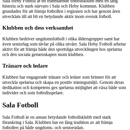
Sala Heby Fotboll är en framstående fotbollsklubb med en lång
historia och stark närvaro i Sala och Heby kommun. Klubben
grundades för att främja fotbollen i regionen och har genom åren
utvecklats till att bli en betydande aktör inom svensk fotboll.
Klubben och dess verksamhet
Klubben bedriver ungdomsfotboll i olika åldersgrupper samt har
även seniorlag som tävlar på olika nivåer. Sala Heby Fotboll arbetar
aktivt för att främja både den sportsliga utvecklingen hos spelarna
och den sociala gemenskapen inom klubben.
Tränare och ledare
Klubben har engagerade tränare och ledare som brinner för att
utveckla spelarna och skapa en positiv träningsmiljö. Genom deras
dedikation och kompetens ges spelarna möjlighet att växa både som
individer och som fotbollsspelare.
Sala Fotboll
Sala Fotboll är en annan betydande fotbollsklubb med stark
förankring i Sala. Klubben har en lång tradition av att främja
fotbollen på både ungdoms- och seniorsidan.