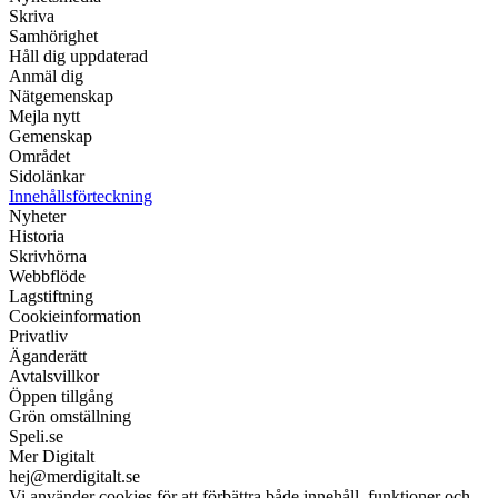
Skriva
Samhörighet
Håll dig uppdaterad
Anmäl dig
Nätgemenskap
Mejla nytt
Gemenskap
Området
Sidolänkar
Innehållsförteckning
Nyheter
Historia
Skrivhörna
Webbflöde
Lagstiftning
Cookieinformation
Privatliv
Äganderätt
Avtalsvillkor
Öppen tillgång
Grön omställning
Speli.se
Mer Digitalt
hej@merdigitalt.se
Vi använder cookies för att förbättra både innehåll, funktioner och