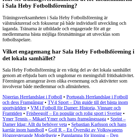
i Sala Heby Fotbollsförening?
Träningsverksamheten i Sala Heby Fotbollsförening är
välstrukturerad och fokuserar på både individuell utveckling och
laganda. Tränarna är utbildade och engagerade för att ge
medlemmarna bästa möjliga förutsättningar att utvecklas som
fotbollsspelare.
Vilket engagemang har Sala Heby Fotbollsförening i
det lokala samhället?
Sala Heby Fotbollsförening är en viktig del av det lokala samhället
genom att erbjuda barn och ungdomar en meningsfull fritidsaktivitet.
Föreningen arrangerar även olika evenemang och aktiviteter som
involverar både medlemmar och allmänheten.
Nigerias Herrlandslag i Fotboll
•
Portugals Herrlandslag i Fotboll
och dess Framgångar
•
TV4 Sport – Din guide till det bästa inom
sportvärlden
•
VM i Fotboll för Damer: Historia, Vinnare och
Framtiden
•
Frisbeegolf – En populär och rolig sport i Sverige
•
Ymer Tennis – Mikael Ymer och hans framgångssaga
•
Sprint –
Damer Idag: Allt du behöver veta
•
Sebastian Karlsson och hans
karriär inom handboll
•
Golf R – En Översikt av Volkswagens
Högpresterande Modellserie
•
Pannlampa för löpning – Den