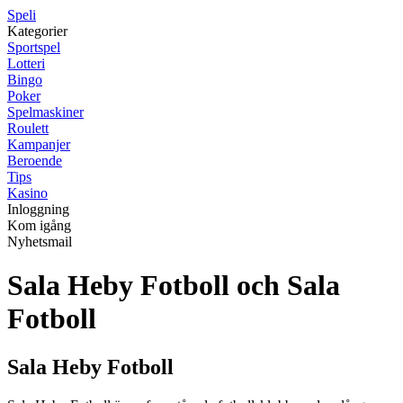
Speli
Kategorier
Sportspel
Lotteri
Bingo
Poker
Spelmaskiner
Roulett
Kampanjer
Beroende
Tips
Kasino
Inloggning
Kom igång
Nyhetsmail
Sala Heby Fotboll och Sala
Fotboll
Sala Heby Fotboll