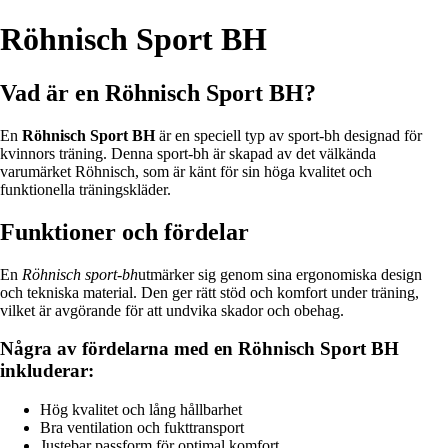
Röhnisch Sport BH
Vad är en Röhnisch Sport BH?
En
Röhnisch Sport BH
är en speciell typ av sport-bh designad för
kvinnors träning. Denna sport-bh är skapad av det välkända
varumärket Röhnisch, som är känt för sin höga kvalitet och
funktionella träningskläder.
Funktioner och fördelar
En
Röhnisch sport-bh
utmärker sig genom sina ergonomiska design
och tekniska material. Den ger rätt stöd och komfort under träning,
vilket är avgörande för att undvika skador och obehag.
Några av fördelarna med en Röhnisch Sport BH
inkluderar:
Hög kvalitet och lång hållbarhet
Bra ventilation och fukttransport
Justebar passform för optimal komfort