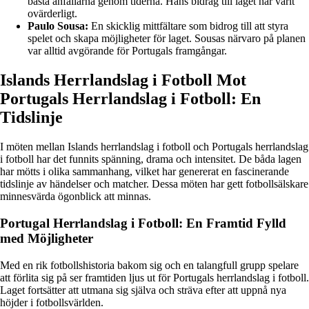
bästa anfallarna genom tiderna. Hans bidrag till laget har varit
ovärderligt.
Paulo Sousa:
En skicklig mittfältare som bidrog till att styra
spelet och skapa möjligheter för laget. Sousas närvaro på planen
var alltid avgörande för Portugals framgångar.
Islands Herrlandslag i Fotboll Mot
Portugals Herrlandslag i Fotboll: En
Tidslinje
I möten mellan Islands herrlandslag i fotboll och Portugals herrlandslag
i fotboll har det funnits spänning, drama och intensitet. De båda lagen
har mötts i olika sammanhang, vilket har genererat en fascinerande
tidslinje av händelser och matcher. Dessa möten har gett fotbollsälskare
minnesvärda ögonblick att minnas.
Portugal Herrlandslag i Fotboll: En Framtid Fylld
med Möjligheter
Med en rik fotbollshistoria bakom sig och en talangfull grupp spelare
att förlita sig på ser framtiden ljus ut för Portugals herrlandslag i fotboll.
Laget fortsätter att utmana sig själva och sträva efter att uppnå nya
höjder i fotbollsvärlden.