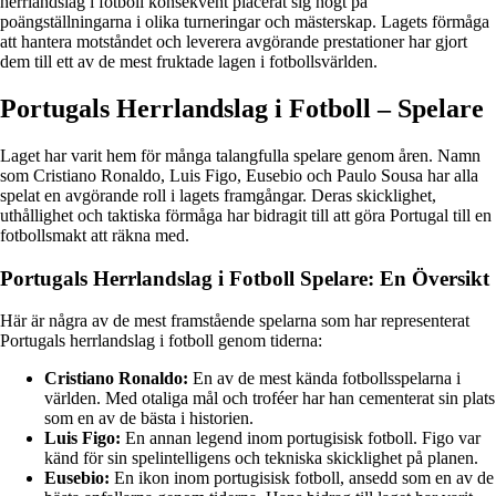
herrlandslag i fotboll konsekvent placerat sig högt på
poängställningarna i olika turneringar och mästerskap. Lagets förmåga
att hantera motståndet och leverera avgörande prestationer har gjort
dem till ett av de mest fruktade lagen i fotbollsvärlden.
Portugals Herrlandslag i Fotboll – Spelare
Laget har varit hem för många talangfulla spelare genom åren. Namn
som Cristiano Ronaldo, Luis Figo, Eusebio och Paulo Sousa har alla
spelat en avgörande roll i lagets framgångar. Deras skicklighet,
uthållighet och taktiska förmåga har bidragit till att göra Portugal till en
fotbollsmakt att räkna med.
Portugals Herrlandslag i Fotboll Spelare: En Översikt
Här är några av de mest framstående spelarna som har representerat
Portugals herrlandslag i fotboll genom tiderna:
Cristiano Ronaldo:
En av de mest kända fotbollsspelarna i
världen. Med otaliga mål och troféer har han cementerat sin plats
som en av de bästa i historien.
Luis Figo:
En annan legend inom portugisisk fotboll. Figo var
känd för sin spelintelligens och tekniska skicklighet på planen.
Eusebio:
En ikon inom portugisisk fotboll, ansedd som en av de