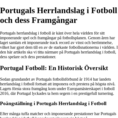
Portugals Herrlandslag i Fotboll
och dess Framgångar
Portugals herrlandslag i fotboll är känt över hela världen för sitt
imponerande spel och framgångar på fotbollsplanen. Genom åren har
laget samlats ett imponerande track record av vinst och berömmelse,
vilket har gjort dem till en av de starkaste fotbollsnationerna i världen. I
den här artikeln ska vi titta närmare på Portugals herrlandslag i fotboll,
dess spelare och dess prestationer.
Portugal Fotboll: En Historisk Översikt
Sedan grundandet av Portugals fotbollsförbund år 1914 har landets
herrlandslag i fotboll fortsatt att imponera och prestera på högsta nivå.
Lagets första stora framgång kom under Europamästerskapet i fotboll
2016, där Portugal lyckades ta hem segern i en prestigefull turnering.
Poängställning i Portugals Herrlandslag i Fotboll
Efter många tuffa matcher och imponerande prestationer har Portugals