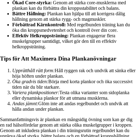
Ökad Core-styrka:
Genom att stärka core-musklerna med
plankan kan du förbättra din kroppsstabilitet och balans.
Bättre Hållning:
Plankan kan hjälpa till att korrigera dålig
hållning genom att stärka rygg- och magmuskler.
Förbättrad Kärnkontroll:
Med regelbunden träning kan du
öka din kroppsmedvetenhet och kontroll över din core.
Effektiv Helkroppsträning:
Plankan engagerar flera
muskelgrupper samtidigt, vilket gör den till en effektiv
helkroppsträning.
Tips för Att Maximera Dina Plankanövningar
Upprätthåll rätt form:
Håll ryggen rak och undvik att sänka eller
höja höften under plankan.
Öka gradvis tiden:
Börja med korta plankor och öka successivt
tiden när du blir starkare.
Variera plankpositioner:
Testa olika varianter som sidoplanka
eller dynamiska plankor för att utmana musklerna.
Andas jämnt:
Glöm inte att andas regelbundet och undvik att
hålla andan under plankan.
Sammanfattningsvis är plankan en mångsidig övning som kan ge dig
en rad hälsofördelar genom att stärka olika muskelgrupper i kroppen.
Genom att inkludera plankan i din träningsrutin regelbundet kan du
uppleva ökad styrka, bättre balans och en förbättrad kroppshållning.