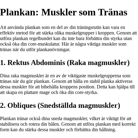
Plankan: Muskler som Tränas
Att använda plankan som en del av din träningsrutin kan vara en
effektiv metod för att stärka olika muskelgrupper i kroppen. Genom att
utföra plankan regelbundet kan du inte bara förbättra din styrka utan
också öka din core-muskulatur. Här är några viktiga muskler som
tränas när du utför plankanövningar.
1. Rektus Abdominis (Raka magmuskler)
Dina raka magmuskler är en av de viktigaste muskelgrupperna som
tränas när du gör plankan. Genom att hålla en stabil planka aktiveras
dessa muskler för att bibehålla kroppens position. Detta kan hjälpa till
att skapa en plattare mage och öka din core-styrka.
2. Obliques (Snedställda magmuskler)
Plankan tränar också dina sneda magmuskler, vilket är viktigt för att
stabilisera och rotera din bålen. Genom att utföra plankan med korrekt
form kan du stärka dessa muskler och förbättra din hållning.