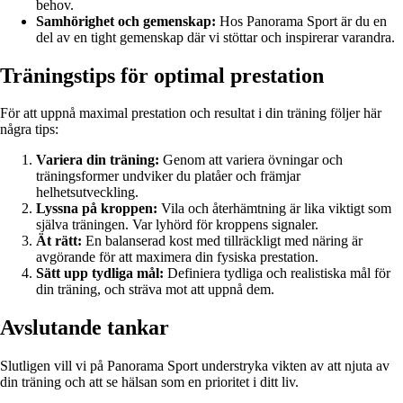
behov.
Samhörighet och gemenskap:
Hos Panorama Sport är du en
del av en tight gemenskap där vi stöttar och inspirerar varandra.
Träningstips för optimal prestation
För att uppnå maximal prestation och resultat i din träning följer här
några tips:
Variera din träning:
Genom att variera övningar och
träningsformer undviker du platåer och främjar
helhetsutveckling.
Lyssna på kroppen:
Vila och återhämtning är lika viktigt som
själva träningen. Var lyhörd för kroppens signaler.
Ät rätt:
En balanserad kost med tillräckligt med näring är
avgörande för att maximera din fysiska prestation.
Sätt upp tydliga mål:
Definiera tydliga och realistiska mål för
din träning, och sträva mot att uppnå dem.
Avslutande tankar
Slutligen vill vi på Panorama Sport understryka vikten av att njuta av
din träning och att se hälsan som en prioritet i ditt liv.