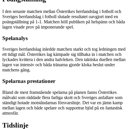
I den senaste matchen mellan Österrikes herrlandslag i fotboll och
Sveriges herrlandslag i fotboll slutade resultatet oavgjort med en
poängställning på 1-1. Matchen höll publiken på helspänn och båda
lagen visade prov på imponerande spel.
Spelanalys
Sveriges herrlandslag inledde matchen starkt och tog ledningen med
ett tidigt mål. Österrikes lag kämpade sig tillbaka in i matchen och
lyckades kvittera i den andra halvleken. Den taktiska duellen mellan
lagen var intensiv och båda tränarna gjorde kloka beslut under
matchens gång.
Spelarnas prestationer
Bland de mest framstående spelarna på planen fanns Österrikes
målvakt som räddade flera farliga skott och Sveriges anfallare som
ständigt hotade motståndarnas försvarslinje. Det var en jämn kamp
mellan lagen och både spelare och supportrar bjöd på en fantastisk
atmosfär.
Tidslinje