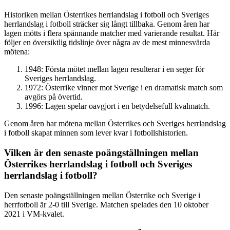
Historiken mellan Österrikes herrlandslag i fotboll och Sveriges
herrlandslag i fotboll sträcker sig långt tillbaka. Genom åren har
lagen mötts i flera spännande matcher med varierande resultat. Här
följer en översiktlig tidslinje över några av de mest minnesvärda
mötena:
1948: Första mötet mellan lagen resulterar i en seger för
Sveriges herrlandslag.
1972: Österrike vinner mot Sverige i en dramatisk match som
avgörs på övertid.
1996: Lagen spelar oavgjort i en betydelsefull kvalmatch.
Genom åren har mötena mellan Österrikes och Sveriges herrlandslag
i fotboll skapat minnen som lever kvar i fotbollshistorien.
Vilken är den senaste poängställningen mellan
Österrikes herrlandslag i fotboll och Sveriges
herrlandslag i fotboll?
Den senaste poängställningen mellan Österrike och Sverige i
herrfotboll är 2-0 till Sverige. Matchen spelades den 10 oktober
2021 i VM-kvalet.