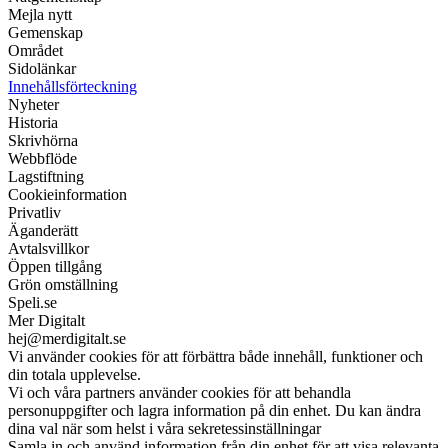
Mejla nytt
Gemenskap
Området
Sidolänkar
Innehållsförteckning
Nyheter
Historia
Skrivhörna
Webbflöde
Lagstiftning
Cookieinformation
Privatliv
Äganderätt
Avtalsvillkor
Öppen tillgång
Grön omställning
Speli.se
Mer Digitalt
hej@merdigitalt.se
Vi använder cookies för att förbättra både innehåll, funktioner och
din totala upplevelse.
Vi och våra partners använder cookies för att behandla
personuppgifter och lagra information på din enhet. Du kan ändra
dina val när som helst i våra sekretessinställningar
Samla in och använd information från din enhet för att visa relevanta