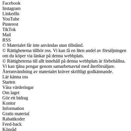
Facebook
Instagram
LinkedIn
YouTube
Pinterest
TikTok
Mail
RSS
© Materialet får inte användas utan tillstånd.
© Rättigheterna tillhör oss. Vi kan få en liten andel av försäljningen
om du köper via länkar på denna webbplats.
© Rättigheterna till allt innehåll på denna webbplats är förbehållna.
Vi kan tjäna pengar genom samarbetsavtal med återförsäljare.
Återanvändning av materialet kräver skriftligt godkännande.
Lär känna oss
Starten
Våra värderingar
Om laget
Gör ett bidrag
Kontor
Information
Gratis material
Rabattkoder
Feed-back
Köpråd