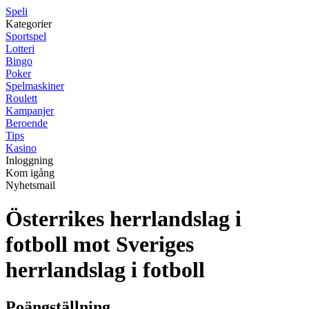
Speli
Kategorier
Sportspel
Lotteri
Bingo
Poker
Spelmaskiner
Roulett
Kampanjer
Beroende
Tips
Kasino
Inloggning
Kom igång
Nyhetsmail
Österrikes herrlandslag i
fotboll mot Sveriges
herrlandslag i fotboll
Poängställning