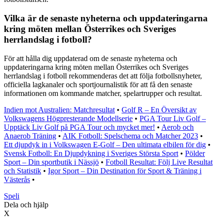
Vilka är de senaste nyheterna och uppdateringarna
kring möten mellan Österrikes och Sveriges
herrlandslag i fotboll?
För att hålla dig uppdaterad om de senaste nyheterna och
uppdateringarna kring möten mellan Österrikes och Sveriges
herrlandslag i fotboll rekommenderas det att följa fotbollsnyheter,
officiella lagkanaler och sportjournalistik för att få den senaste
informationen om kommande matcher, spelartrupper och resultat.
Indien mot Australien: Matchresultat
•
Golf R – En Översikt av
Volkswagens Högpresterande Modellserie
•
PGA Tour Liv Golf –
Upptäck Liv Golf på PGA Tour och mycket mer!
•
Aerob och
Anaerob Träning
•
AIK Fotboll: Spelschema och Matcher 2023
•
Ett djupdyk in i Volkswagen E-Golf – Den ultimata elbilen för dig
•
Svensk Fotboll: En Djupdykning i Sveriges Största Sport
•
Pölder
Sport – Din sportbutik i Nässjö
•
Fotboll Resultat: Följ Live Resultat
och Statistik
•
Igor Sport – Din Destination för Sport & Träning i
Västerås
•
Speli
Dela och hjälp
X