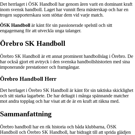
Det herrlaget i ÖSK Handboll har genom åren varit en dominant kraft
inom svensk handboll. Laget har vunnit flera mästerskap och har en
trogen supporterskara som stöttar dem vid varje match.
ÖSK Handboll
är känt för sin passionerade spelstil och sitt
engagemang för att utveckla unga talanger.
Örebro SK Handboll
Örebro SK Handboll är ett annat prominent handbollslag i Örebro. De
har också gjort ett avtryck i den svenska handbollshistorien med sina
imponerande prestationer och framgångar.
Örebro Handboll Herr
Det herrlaget i Örebro SK Handboll är känt för sin taktiska skicklighet
och sitt starka lagarbete. De har deltagit i många spännande matcher
mot andra topplag och har visat att de är en kraft att räkna med.
Sammanfattning
Örebro handboll har en rik historia och båda klubbarna, ÖSK
Handboll och Örebro SK Handboll, har bidragit till att sprida glädjen