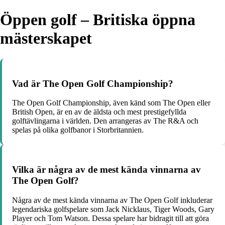
Öppen golf – Britiska öppna
mästerskapet
Vad är The Open Golf Championship?
The Open Golf Championship, även känd som The Open eller
British Open, är en av de äldsta och mest prestigefyllda
golftävlingarna i världen. Den arrangeras av The R&A och
spelas på olika golfbanor i Storbritannien.
Vilka är några av de mest kända vinnarna av
The Open Golf?
Några av de mest kända vinnarna av The Open Golf inkluderar
legendariska golfspelare som Jack Nicklaus, Tiger Woods, Gary
Player och Tom Watson. Dessa spelare har bidragit till att göra