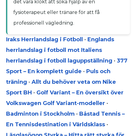
det vara klokt att söka hjälp av en
fysioterapeut eller tränare för att få
professionell vägledning.
Iraks Herrlandslag i Fotboll
•
Englands
herrlandslag i fotboll mot Italiens
herrlandslag i fotboll laguppställning
•
377
Sport – En komplett guide
•
Puls och
träning
•
Allt du behöver veta om Nike
Sport BH
•
Golf Variant – En översikt över
Volkswagen Golf Variant-modeller
•
Badminton i Stockholm
•
Båstad Tennis –
En Tennisdestination i Världsklass
•
Läsglasögon Styrka – Hitta rätt styrka för