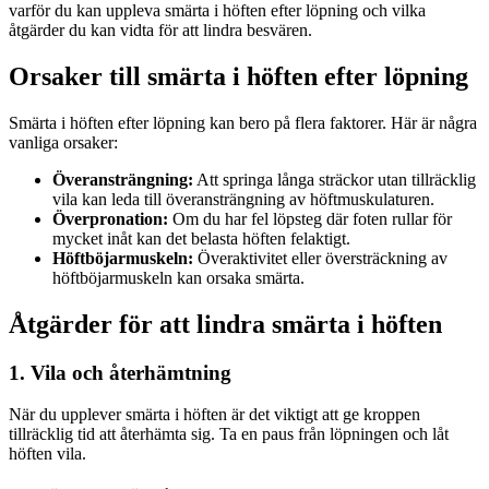
varför du kan uppleva smärta i höften efter löpning och vilka
åtgärder du kan vidta för att lindra besvären.
Orsaker till smärta i höften efter löpning
Smärta i höften efter löpning kan bero på flera faktorer. Här är några
vanliga orsaker:
Överansträngning:
Att springa långa sträckor utan tillräcklig
vila kan leda till överansträngning av höftmuskulaturen.
Överpronation:
Om du har fel löpsteg där foten rullar för
mycket inåt kan det belasta höften felaktigt.
Höftböjarmuskeln:
Överaktivitet eller översträckning av
höftböjarmuskeln kan orsaka smärta.
Åtgärder för att lindra smärta i höften
1. Vila och återhämtning
När du upplever smärta i höften är det viktigt att ge kroppen
tillräcklig tid att återhämta sig. Ta en paus från löpningen och låt
höften vila.