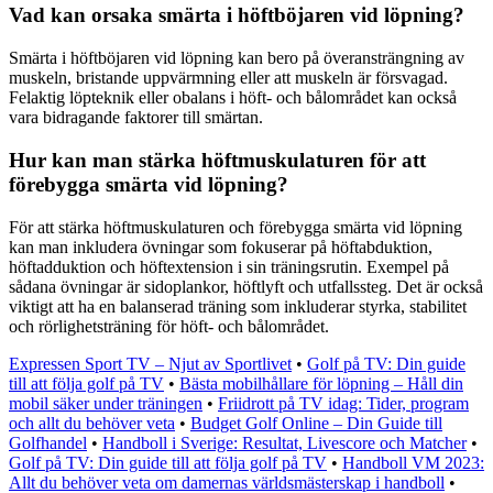
Vad kan orsaka smärta i höftböjaren vid löpning?
Smärta i höftböjaren vid löpning kan bero på överansträngning av
muskeln, bristande uppvärmning eller att muskeln är försvagad.
Felaktig löpteknik eller obalans i höft- och bålområdet kan också
vara bidragande faktorer till smärtan.
Hur kan man stärka höftmuskulaturen för att
förebygga smärta vid löpning?
För att stärka höftmuskulaturen och förebygga smärta vid löpning
kan man inkludera övningar som fokuserar på höftabduktion,
höftadduktion och höftextension i sin träningsrutin. Exempel på
sådana övningar är sidoplankor, höftlyft och utfallssteg. Det är också
viktigt att ha en balanserad träning som inkluderar styrka, stabilitet
och rörlighetsträning för höft- och bålområdet.
Expressen Sport TV – Njut av Sportlivet
•
Golf på TV: Din guide
till att följa golf på TV
•
Bästa mobilhållare för löpning – Håll din
mobil säker under träningen
•
Friidrott på TV idag: Tider, program
och allt du behöver veta
•
Budget Golf Online – Din Guide till
Golfhandel
•
Handboll i Sverige: Resultat, Livescore och Matcher
•
Golf på TV: Din guide till att följa golf på TV
•
Handboll VM 2023:
Allt du behöver veta om damernas världsmästerskap i handboll
•