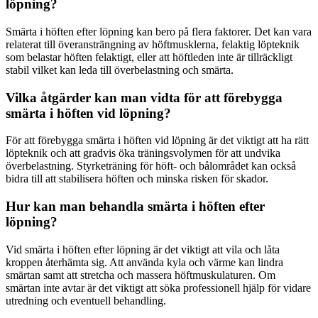
löpning?
Smärta i höften efter löpning kan bero på flera faktorer. Det kan vara
relaterat till överansträngning av höftmusklerna, felaktig löpteknik
som belastar höften felaktigt, eller att höftleden inte är tillräckligt
stabil vilket kan leda till överbelastning och smärta.
Vilka åtgärder kan man vidta för att förebygga
smärta i höften vid löpning?
För att förebygga smärta i höften vid löpning är det viktigt att ha rätt
löpteknik och att gradvis öka träningsvolymen för att undvika
överbelastning. Styrketräning för höft- och bålområdet kan också
bidra till att stabilisera höften och minska risken för skador.
Hur kan man behandla smärta i höften efter
löpning?
Vid smärta i höften efter löpning är det viktigt att vila och låta
kroppen återhämta sig. Att använda kyla och värme kan lindra
smärtan samt att stretcha och massera höftmuskulaturen. Om
smärtan inte avtar är det viktigt att söka professionell hjälp för vidare
utredning och eventuell behandling.