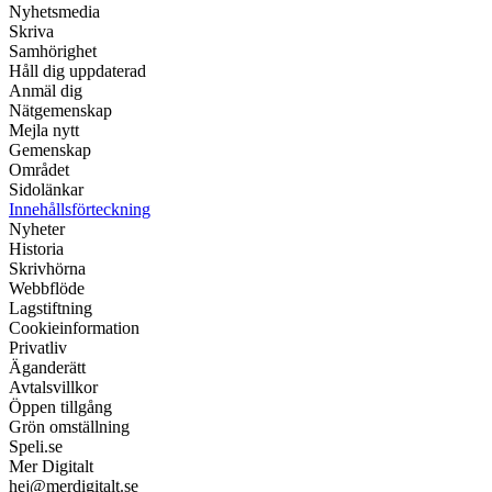
Nyhetsmedia
Skriva
Samhörighet
Håll dig uppdaterad
Anmäl dig
Nätgemenskap
Mejla nytt
Gemenskap
Området
Sidolänkar
Innehållsförteckning
Nyheter
Historia
Skrivhörna
Webbflöde
Lagstiftning
Cookieinformation
Privatliv
Äganderätt
Avtalsvillkor
Öppen tillgång
Grön omställning
Speli.se
Mer Digitalt
hej@merdigitalt.se