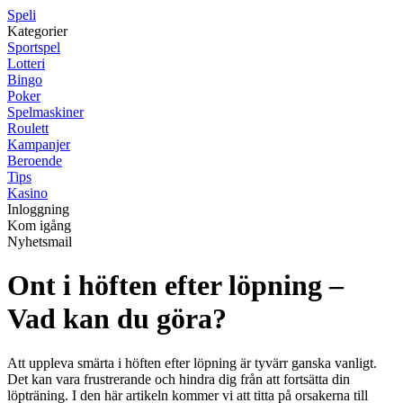
Speli
Kategorier
Sportspel
Lotteri
Bingo
Poker
Spelmaskiner
Roulett
Kampanjer
Beroende
Tips
Kasino
Inloggning
Kom igång
Nyhetsmail
Ont i höften efter löpning –
Vad kan du göra?
Att uppleva smärta i höften efter löpning är tyvärr ganska vanligt.
Det kan vara frustrerande och hindra dig från att fortsätta din
löpträning. I den här artikeln kommer vi att titta på orsakerna till