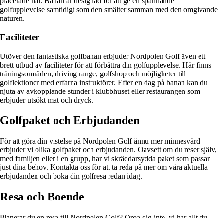
placerade hål. Banan är designad för att ge en spännande
golfupplevelse samtidigt som den smälter samman med den omgivande
naturen.
Faciliteter
Utöver den fantastiska golfbanan erbjuder Nordpolen Golf även ett
brett utbud av faciliteter för att förbättra din golfupplevelse. Här finns
träningsområden, driving range, golfshop och möjligheter till
golflektioner med erfarna instruktörer. Efter en dag på banan kan du
njuta av avkopplande stunder i klubbhuset eller restaurangen som
erbjuder utsökt mat och dryck.
Golfpaket och Erbjudanden
För att göra din vistelse på Nordpolen Golf ännu mer minnesvärd
erbjuder vi olika golfpaket och erbjudanden. Oavsett om du reser själv,
med familjen eller i en grupp, har vi skräddarsydda paket som passar
just dina behov. Kontakta oss för att ta reda på mer om våra aktuella
erbjudanden och boka din golfresa redan idag.
Resa och Boende
Planerar du en resa till Nordpolen Golf? Oroa dig inte, vi har allt du