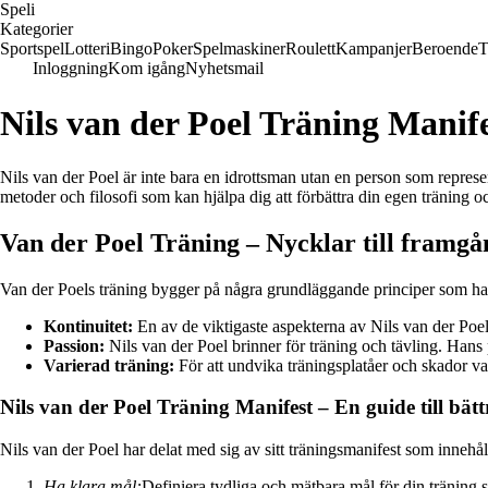
Speli
Kategorier
Sportspel
Lotteri
Bingo
Poker
Spelmaskiner
Roulett
Kampanjer
Beroende
T
Inloggning
Kom igång
Nyhetsmail
Nils van der Poel Träning Manif
Nils van der Poel är inte bara en idrottsman utan en person som represent
metoder och filosofi som kan hjälpa dig att förbättra din egen träning 
Van der Poel Träning – Nycklar till framgå
Van der Poels träning bygger på några grundläggande principer som har
Kontinuitet:
En av de viktigaste aspekterna av Nils van der Poels
Passion:
Nils van der Poel brinner för träning och tävling. Hans
Varierad träning:
För att undvika träningsplatåer och skador var
Nils van der Poel Träning Manifest – En guide till bätt
Nils van der Poel har delat med sig av sitt träningsmanifest som innehål
Ha klara mål:
Definiera tydliga och mätbara mål för din träning så