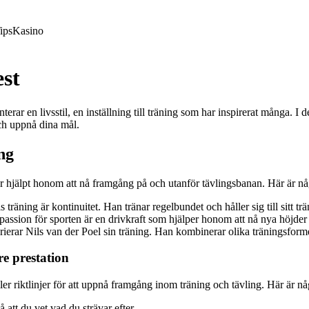
ips
Kasino
est
erar en livsstil, en inställning till träning som har inspirerat många. I 
och uppnå dina mål.
ng
 hjälpt honom att nå framgång på och utanför tävlingsbanan. Här är någ
 träning är kontinuitet. Han tränar regelbundet och håller sig till sitt
 passion för sporten är en drivkraft som hjälper honom att nå nya höjde
ierar Nils van der Poel sin träning. Han kombinerar olika träningsformer
re prestation
ler riktlinjer för att uppnå framgång inom träning och tävling. Här är nå
 att du vet vad du strävar efter.