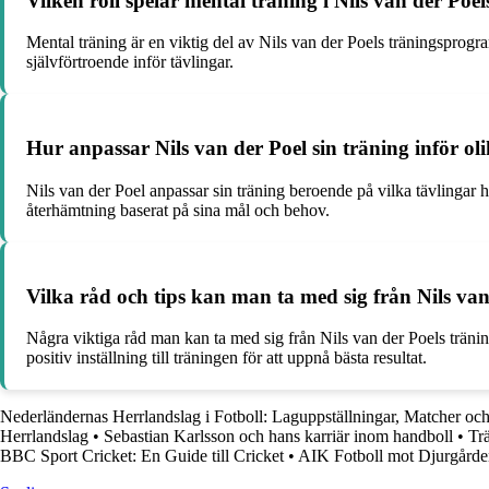
Vilken roll spelar mental träning i Nils van der Po
Mental träning är en viktig del av Nils van der Poels träningsprogra
självförtroende inför tävlingar.
Hur anpassar Nils van der Poel sin träning inför ol
Nils van der Poel anpassar sin träning beroende på vilka tävlingar h
återhämtning baserat på sina mål och behov.
Vilka råd och tips kan man ta med sig från Nils va
Några viktiga råd man kan ta med sig från Nils van der Poels träning
positiv inställning till träningen för att uppnå bästa resultat.
Nederländernas Herrlandslag i Fotboll: Laguppställningar, Matcher oc
Herrlandslag
•
Sebastian Karlsson och hans karriär inom handboll
•
Tr
BBC Sport Cricket: En Guide till Cricket
•
AIK Fotboll mot Djurgården