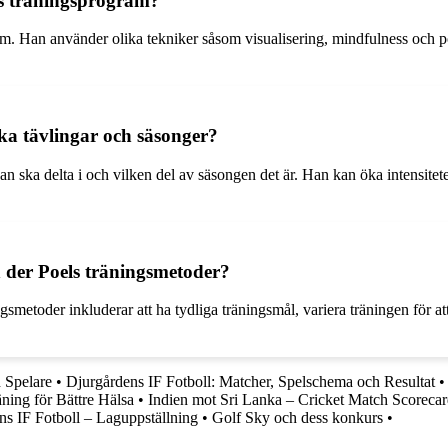
els träningsprogram?
m. Han använder olika tekniker såsom visualisering, mindfulness och posit
ika tävlingar och säsonger?
an ska delta i och vilken del av säsongen det är. Han kan öka intensitete
n der Poels träningsmetoder?
smetoder inkluderar att ha tydliga träningsmål, variera träningen för att
h Spelare
•
Djurgårdens IF Fotboll: Matcher, Spelschema och Resultat
äning för Bättre Hälsa
•
Indien mot Sri Lanka – Cricket Match Scoreca
s IF Fotboll – Laguppställning
•
Golf Sky och dess konkurs
•