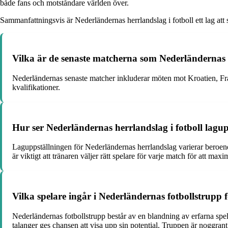
både fans och motståndare världen över.
Sammanfattningsvis är Nederländernas herrlandslag i fotboll ett lag att s
Vilka är de senaste matcherna som Nederländernas h
Nederländernas senaste matcher inkluderar möten mot Kroatien, Frank
kvalifikationer.
Hur ser Nederländernas herrlandslag i fotboll lag
Laguppställningen för Nederländernas herrlandslag varierar beroen
är viktigt att tränaren väljer rätt spelare för varje match för att max
Vilka spelare ingår i Nederländernas fotbollstrup
Nederländernas fotbollstrupp består av en blandning av erfarna sp
talanger ges chansen att visa upp sin potential. Truppen är noggrant