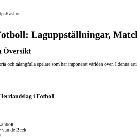
ips
Kasino
otboll: Laguppställningar, Matc
n Översikt
oria och talangfulla spelare som har imponerat världen över. I denna arti
Herrlandslag i Fotboll
Aanholt
y van de Beek
s