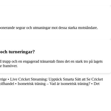
mponerande segrar och utmaningar mot dessa starka motståndare.
 och turneringar?
 trupp och en engagerad tränarstab finns det en stark tro på lagets
ar framöver.
erige
•
Live Cricket Streaming: Upptäck Smarta Sätt att Se Cricket
olfhandel
•
Isometrisk träning – Vad är isometrisk träning?
•
Det