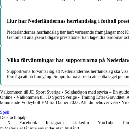
Hur har Nederländernas herrlandslag i fotboll pres
Nederländernas herrlandslag har haft varierande framgångar mot Kr
Genom att analysera tidigare prestationer kan laget dra lärdomar och 
Vilka förväntningar har supportrarna på Nederlän
Supportrarna förväntar sig att Nederländernas herrlandslag ska visa 
förmåga att nå framgång. Supportrarna är redo att stötta laget gen
Välkommen till JD Sport Sverige
•
Solglasögon med styrka – En guide til
Online
•
Välkommen till JD Sport Sverige
•
Träning Efter Graviditet:
kommande Volleyboll-EM för Damer 2023: Allt du behöver veta
•
Yme
Speli
Dela och hjälp
X
Facebook
Instagram
LinkedIn
YouTube
Pin
© Materialet får inte användas utan tillstånd.