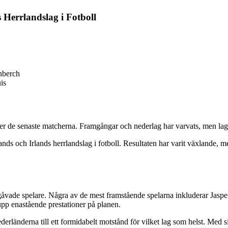
 Herrlandslag i Fotboll
nberch
is
der de senaste matcherna. Framgångar och nederlag har varvats, men lage
 och Irlands herrlandslag i fotboll. Resultaten har varit växlande, men 
vade spelare. Några av de mest framstående spelarna inkluderar Jaspe
 upp enastående prestationer på planen.
erländerna till ett formidabelt motstånd för vilket lag som helst. Med s