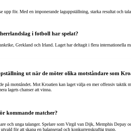
e upp för. Med en imponerande laguppställning, starka resultat och talangf
errlandslag i fotboll har spelat?
rike, Grekland och Irland. Laget har deltagit i flera internationella m
uppställning ut när de möter olika motståndare som Kr
de på motståndet. Mot Kroatien kan laget välja en mer offensiv taktik
imera lagets chanser att vinna.
p för kommande matcher?
elare och unga talanger. Spelare som Virgil van Dijk, Memphis Depay o
 utvald för att skapa en balanserad och konkurrenskraftig trupp.