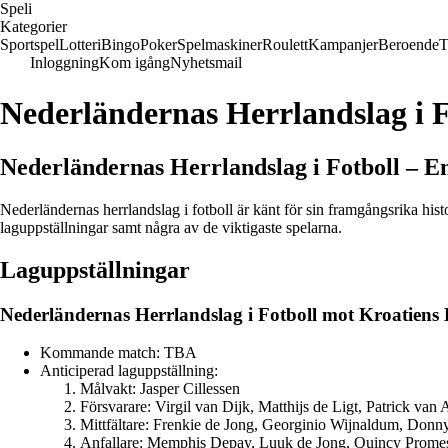
Speli
Kategorier
Sportspel
Lotteri
Bingo
Poker
Spelmaskiner
Roulett
Kampanjer
Beroende
T
Inloggning
Kom igång
Nyhetsmail
Nederländernas Herrlandslag i F
Nederländernas Herrlandslag i Fotboll – E
Nederländernas herrlandslag i fotboll är känt för sin framgångsrika hist
laguppställningar samt några av de viktigaste spelarna.
Laguppställningar
Nederländernas Herrlandslag i Fotboll mot Kroatiens 
Kommande match: TBA
Anticiperad laguppställning:
Målvakt: Jasper Cillessen
Försvarare: Virgil van Dijk, Matthijs de Ligt, Patrick van 
Mittfältare: Frenkie de Jong, Georginio Wijnaldum, Donn
Anfallare: Memphis Depay, Luuk de Jong, Quincy Prome