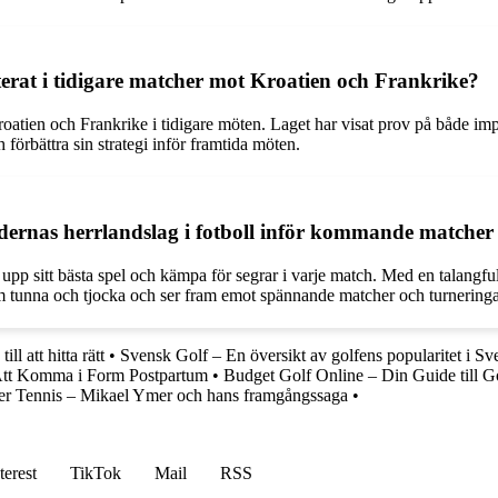
terat i tidigare matcher mot Kroatien och Frankrike?
oatien och Frankrike i tidigare möten. Laget har visat prov på både i
förbättra sin strategi inför framtida möten.
dernas herrlandslag i fotboll inför kommande matcher
upp sitt bästa spel och kämpa för segrar i varje match. Med en talangfull
om tunna och tjocka och ser fram emot spännande matcher och turnering
l att hitta rätt
•
Svensk Golf – En översikt av golfens popularitet i Sv
 Att Komma i Form Postpartum
•
Budget Golf Online – Din Guide till G
r Tennis – Mikael Ymer och hans framgångssaga
•
terest
TikTok
Mail
RSS