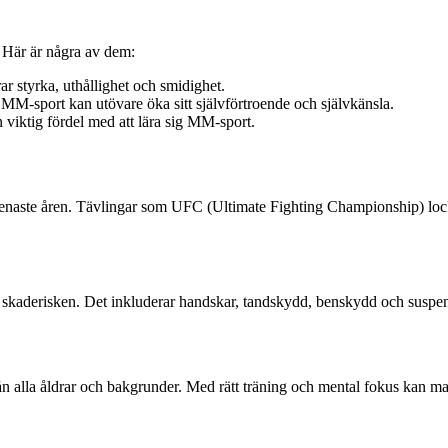
. Här är några av dem:
 styrka, uthållighet och smidighet.
MM-sport kan utövare öka sitt självförtroende och självkänsla.
en viktig fördel med att lära sig MM-sport.
enaste åren. Tävlingar som UFC (Ultimate Fighting Championship) lockar 
era skaderisken. Det inkluderar handskar, tandskydd, benskydd och suspe
 alla åldrar och bakgrunder. Med rätt träning och mental fokus kan m