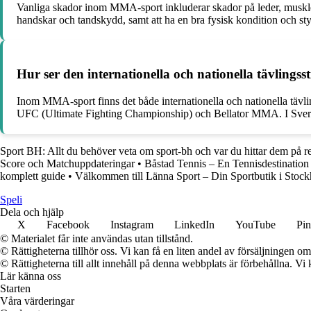
Vanliga skador inom MMA-sport inkluderar skador på leder, muskler,
handskar och tandskydd, samt att ha en bra fysisk kondition och sty
Hur ser den internationella och nationella tävling
Inom MMA-sport finns det både internationella och nationella tävl
UFC (Ultimate Fighting Championship) och Bellator MMA. I Sverige 
Sport BH: Allt du behöver veta om sport-bh och var du hittar dem på r
Score och Matchuppdateringar
•
Båstad Tennis – En Tennisdestination 
komplett guide
•
Välkommen till Länna Sport – Din Sportbutik i Stoc
Speli
Dela och hjälp
X
Facebook
Instagram
LinkedIn
YouTube
Pin
© Materialet får inte användas utan tillstånd.
© Rättigheterna tillhör oss. Vi kan få en liten andel av försäljningen 
© Rättigheterna till allt innehåll på denna webbplats är förbehållna. V
Lär känna oss
Starten
Våra värderingar