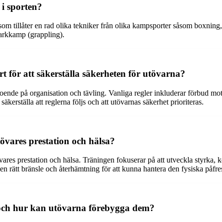
 i sporten?
 tillåter en rad olika tekniker från olika kampsporter såsom boxning, t
arkkamp (grappling).
t för att säkerställa säkerheten för utövarna?
roende på organisation och tävling. Vanliga regler inkluderar förbud m
kerställa att reglerna följs och att utövarnas säkerhet prioriteras.
vares prestation och hälsa?
es prestation och hälsa. Träningen fokuserar på att utveckla styrka, ko
pen rätt bränsle och återhämtning för att kunna hantera den fysiska påf
och hur kan utövarna förebygga dem?