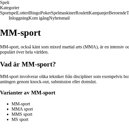
Speli
Kategorier
Sportspel
Lotteri
Bingo
Poker
Spelmaskiner
Roulett
Kampanjer
Beroende
T
Inloggning
Kom igång
Nyhetsmail
MM-sport
MM-sport, också känt som mixed martial arts (MMA), är en intensiv och 
populärt över hela världen.
Vad är MM-sport?
MM-sport involverar olika tekniker från discipliner som exempelvis box
antingen genom knock-out, submission eller domslut.
Varianter av MM-sport
MM-sport
MMA sport
MMS sport
MS sport