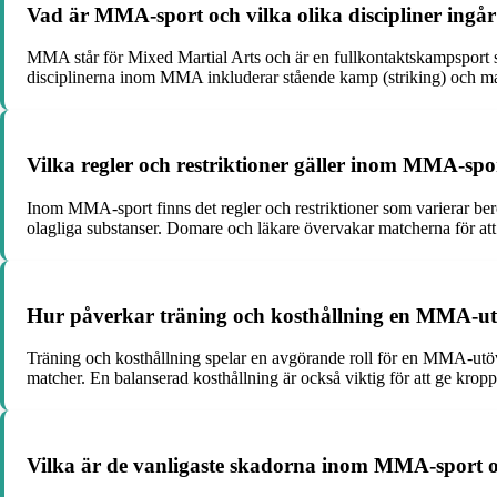
Vad är MMA-sport och vilka olika discipliner ingår
MMA står för Mixed Martial Arts och är en fullkontaktskampsport som
disciplinerna inom MMA inkluderar stående kamp (striking) och m
Vilka regler och restriktioner gäller inom MMA-spor
Inom MMA-sport finns det regler och restriktioner som varierar be
olagliga substanser. Domare och läkare övervakar matcherna för att sä
Hur påverkar träning och kosthållning en MMA-utö
Träning och kosthållning spelar en avgörande roll för en MMA-utövar
matcher. En balanserad kosthållning är också viktig för att ge krop
Vilka är de vanligaste skadorna inom MMA-sport 