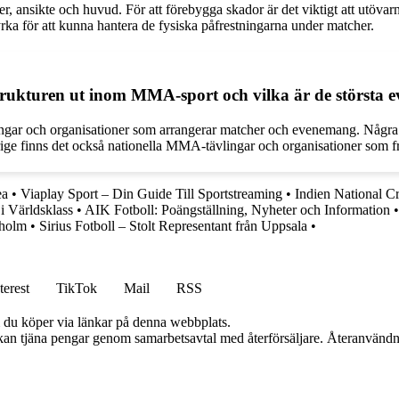
 ansikte och huvud. För att förebygga skador är det viktigt att utövarn
rka för att kunna hantera de fysiska påfrestningarna under matcher.
sstrukturen ut inom MMA-sport och vilka är de största
ingar och organisationer som arrangerar matcher och evenemang. Några 
finns det också nationella MMA-tävlingar och organisationer som främj
ea
•
Viaplay Sport – Din Guide Till Sportstreaming
•
Indien National C
i Världsklass
•
AIK Fotboll: Poängställning, Nyheter och Information
kholm
•
Sirius Fotboll – Stolt Representant från Uppsala
•
terest
TikTok
Mail
RSS
om du köper via länkar på denna webbplats.
i kan tjäna pengar genom samarbetsavtal med återförsäljare. Återanvändn