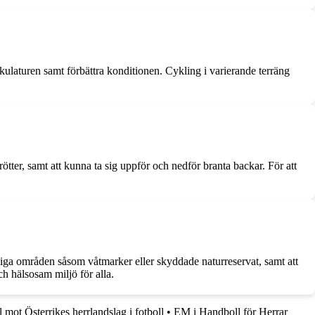
skulaturen samt förbättra konditionen. Cykling i varierande terräng
tter, samt att kunna ta sig uppför och nedför branta backar. För att
nsliga områden såsom våtmarker eller skyddade naturreservat, samt att
ch hälsosam miljö för alla.
l mot Österrikes herrlandslag i fotboll
•
EM i Handboll för Herrar