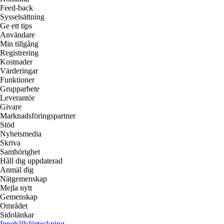
Feed-back
Sysselsättning
Ge ett tips
Användare
Min tillgång
Registrering
Kostnader
Värderingar
Funktioner
Grupparbete
Leverantör
Givare
Marknadsföringspartner
Stöd
Nyhetsmedia
Skriva
Samhörighet
Håll dig uppdaterad
Anmäl dig
Nätgemenskap
Mejla nytt
Gemenskap
Området
Sidolänkar
Innehållsförteckning