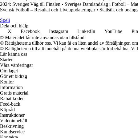
2024: Sveriges Väg till Finalen
•
Sveriges Damlandslag i Fotboll – M
Svensk Fotboll – Resultat och Liveuppdateringar
•
Statistik och poän
Speli
Dela och hjälp
X
Facebook
Instagram
LinkedIn
YouTube
Pin
© Materialet får inte användas utan tillstånd.
© Rättigheterna tillhör oss. Vi kan få en liten andel av försäljningen 
© Rättigheterna till allt innehåll på denna webbplats är förbehållna. V
Lär känna oss
Starten
Våra värderingar
Om laget
Gör ett bidrag
Kontor
Information
Gratis material
Rabattkoder
Feed-back
Köpråd
Instruktioner
Videoinnehåll
Beskrivning
Kundservice
Kontakta