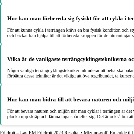
Hur kan man förbereda sig fysiskt för att cykla i t
För att kunna cykla i terrängen krävs en bra fysisk kondition och st
och backar kan hjälpa till att förbereda kroppen för de utmaningar 
Vilka är de vanligaste terrängcyklingsteknikerna 
Några vanliga terrängcyklingstekniker inkluderar att behärska balans
förbättra dessa tekniker är det viktigt att öva regelbundet, ta kurser 
Hur kan man bidra till att bevara naturen och milj
För att bevara naturen och miljön när man cyklar i terrängen är det 
plocka upp skräp och lämna inga spår efter sig. Det är också bra att
Friidrott – Lag EM Friidrott 2023 Resultat
•
Mizuno-golf: En guide till 