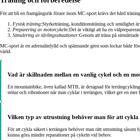
För att bli en framgångsrik förare inom MC-sport krävs det hård tränin
Fysisk träning:
Styrketräning, konditionsträning och smidighet är v
Preparering av motorcykeln:
Det är viktigt att ha en välpreparer
Simulering av tävlingssituationer:
Genom att träna på simulerade t
MC-sport är en adrenalinfylld och spännande gren som lockar både f
värld.
Vad är skillnaden mellan en vanlig cykel och en m
En mountainbike, även kallad MTB, är designad för terrängcykling 
stötar och vibrationer när man cyklar i terrängen, vilket ger en me
Vilken typ av utrustning behöver man för att cykla 
För att cykla säkert i terrängen behöver man rätt utrustning såsom 
kunna göra mindre reparationer på cykeln vid behov.