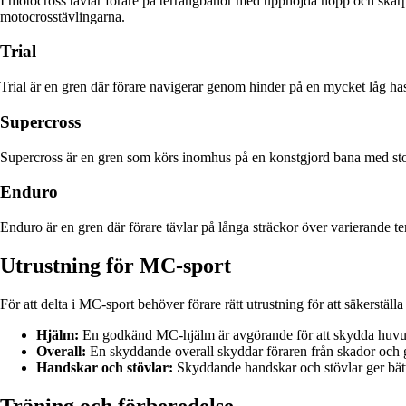
I motocross tävlar förare på terrängbanor med upphöjda hopp och skar
motocrosstävlingarna.
Trial
Trial är en gren där förare navigerar genom hinder på en mycket låg has
Supercross
Supercross är en gren som körs inomhus på en konstgjord bana med st
Enduro
Enduro är en gren där förare tävlar på långa sträckor över varierande te
Utrustning för MC-sport
För att delta i MC-sport behöver förare rätt utrustning för att säkerstäl
Hjälm:
En godkänd MC-hjälm är avgörande för att skydda huvude
Overall:
En skyddande overall skyddar föraren från skador och
Handskar och stövlar:
Skyddande handskar och stövlar ger bätt
Träning och förberedelse