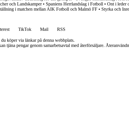
atcher och Landskamper
•
Spaniens Herrlandslag i Fotboll
•
Ont i leder 
gställning i matchen mellan AIK Fotboll och Malmö FF
•
Styrka och Inr
terest
TikTok
Mail
RSS
om du köper via länkar på denna webbplats.
i kan tjäna pengar genom samarbetsavtal med återförsäljare. Återanvändn