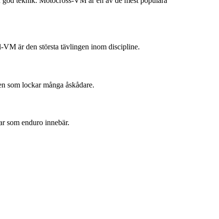
ch god teknik. Motocross-VM är en av de mest populära
l-VM är den största tävlingen inom discipline.
ren som lockar många åskådare.
gar som enduro innebär.