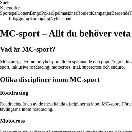
Speli
Kategorier
Sportspel
Lotteri
Bingo
Poker
Spelmaskiner
Roulett
Kampanjer
Beroende
T
Inloggning
Kom igång
Nyhetsmail
MC-sport – Allt du behöver veta
Vad är MC-sport?
MC-sport, eller motorcykelsport, är en spännande och populär gren inom 
sport, inklusive roadracing, motocross, trial, supercross och enduro.
Olika discipliner inom MC-sport
Roadracing
Roadracing är en av de mest kända disciplinerna inom MC-sport. Förare
tävlingarna inom roadracing.
Motocross