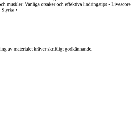
och muskler: Vanliga orsaker och effektiva lindringstips
•
Livescore
e Styrka
•
ing av materialet kräver skriftligt godkännande.