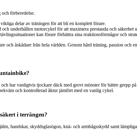
g och förberedelse.
iktiga delar av träningen för att bli en komplett förare.
ad och underhållen motorcykel för att maximera prestanda och säkerhet u
ävlingssituationer kan förare förbättra sina reaktionsförmågor och strat
örare och åskådare från hela världen. Genom hård träning, passion o
ountainbike?
och har vanligtvis tjockare däck med grovt mönster för bättre grepp p
r bekväm och kontrollerad åktur jämfört med en vanlig cykel.
säkert i terrängen?
hjälm, handskar, skyddsglasögon, knä- och armbågsskydd samt lämpliga kl