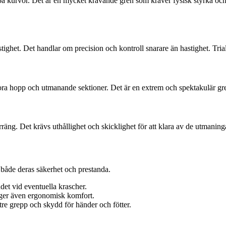
pa kurvor. Det är en mycket krävande gren som kräver fysisk styrka o
tighet. Det handlar om precision och kontroll snarare än hastighet. Tria
ora hopp och utmanande sektioner. Det är en extrem och spektakulär g
rräng. Det krävs uthållighet och skicklighet för att klara av de utmanin
la både deras säkerhet och prestanda.
t vid eventuella krascher.
 ger även ergonomisk komfort.
re grepp och skydd för händer och fötter.