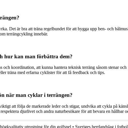
errängen?
yrka. Det är bra att träna regelbundet för att bygga upp ben- och bålmu
som terrängcykling innebär.
och hur kan man förbättra dem?
 och koordination, att kunna hantera teknisk terräng såsom stenar och rö
eller träna med erfarna cyklister för att få feedback och tips.
ön när man cyklar i terrängen?
viktigt att följa de markerade leder och stigar, undvika att cykla på kä
 respektera djurlivet och andra naturbesökare för att bevara en hållbar o
högkvalitativ utrustning för din golfspel
•
Sveriges herrlandslag i fotbol