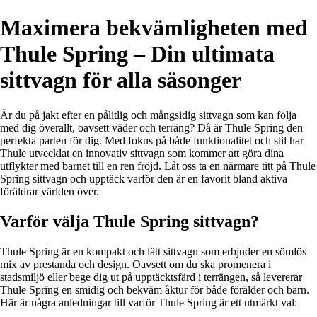
Maximera bekvämligheten med
Thule Spring – Din ultimata
sittvagn för alla säsonger
Är du på jakt efter en pålitlig och mångsidig sittvagn som kan följa
med dig överallt, oavsett väder och terräng? Då är Thule Spring den
perfekta parten för dig. Med fokus på både funktionalitet och stil har
Thule utvecklat en innovativ sittvagn som kommer att göra dina
utflykter med barnet till en ren fröjd. Låt oss ta en närmare titt på Thule
Spring sittvagn och upptäck varför den är en favorit bland aktiva
föräldrar världen över.
Varför välja Thule Spring sittvagn?
Thule Spring är en kompakt och lätt sittvagn som erbjuder en sömlös
mix av prestanda och design. Oavsett om du ska promenera i
stadsmiljö eller bege dig ut på upptäcktsfärd i terrängen, så levererar
Thule Spring en smidig och bekväm åktur för både förälder och barn.
Här är några anledningar till varför Thule Spring är ett utmärkt val: