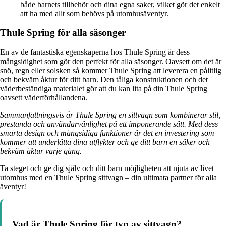
både barnets tillbehör och dina egna saker, vilket gör det enkelt
att ha med allt som behövs på utomhusäventyr.
Thule Spring för alla säsonger
En av de fantastiska egenskaperna hos Thule Spring är dess
mångsidighet som gör den perfekt för alla säsonger. Oavsett om det är
snö, regn eller solsken så kommer Thule Spring att leverera en pålitlig
och bekväm åktur för ditt barn. Den tåliga konstruktionen och det
väderbeständiga materialet gör att du kan lita på din Thule Spring
oavsett väderförhållandena.
Sammanfattningsvis är Thule Spring en sittvagn som kombinerar stil,
prestanda och användarvänlighet på ett imponerande sätt. Med dess
smarta design och mångsidiga funktioner är det en investering som
kommer att underlätta dina utflykter och ge ditt barn en säker och
bekväm åktur varje gång.
Ta steget och ge dig själv och ditt barn möjligheten att njuta av livet
utomhus med en Thule Spring sittvagn – din ultimata partner för alla
äventyr!
Vad är Thule Spring för typ av sittvagn?