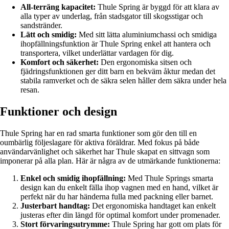
All-terräng kapacitet:
Thule Spring är byggd för att klara av
alla typer av underlag, från stadsgator till skogsstigar och
sandstränder.
Lätt och smidig:
Med sitt lätta aluminiumchassi och smidiga
ihopfällningsfunktion är Thule Spring enkel att hantera och
transportera, vilket underlättar vardagen för dig.
Komfort och säkerhet:
Den ergonomiska sitsen och
fjädringsfunktionen ger ditt barn en bekväm åktur medan det
stabila ramverket och de säkra selen håller dem säkra under hela
resan.
Funktioner och design
Thule Spring har en rad smarta funktioner som gör den till en
oumbärlig följeslagare för aktiva föräldrar. Med fokus på både
användarvänlighet och säkerhet har Thule skapat en sittvagn som
imponerar på alla plan. Här är några av de utmärkande funktionerna:
Enkel och smidig ihopfällning:
Med Thule Springs smarta
design kan du enkelt fälla ihop vagnen med en hand, vilket är
perfekt när du har händerna fulla med packning eller barnet.
Justerbart handtag:
Det ergonomiska handtaget kan enkelt
justeras efter din längd för optimal komfort under promenader.
Stort förvaringsutrymme:
Thule Spring har gott om plats för