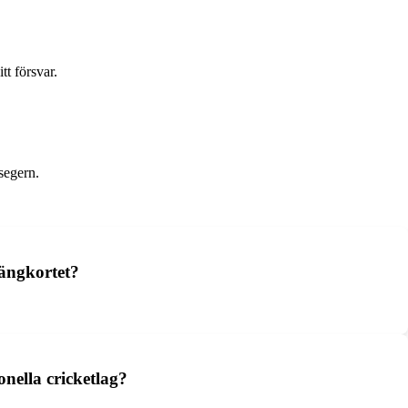
tt försvar.
segern.
oängkortet?
onella cricketlag?