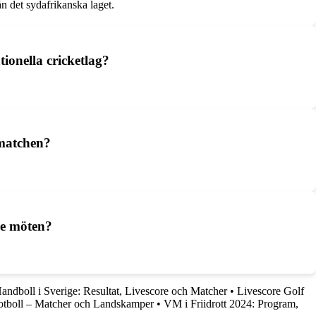
n det sydafrikanska laget.
ionella cricketlag?
 matchen?
are möten?
andboll i Sverige: Resultat, Livescore och Matcher
•
Livescore Golf
otboll – Matcher och Landskamper
•
VM i Friidrott 2024: Program,