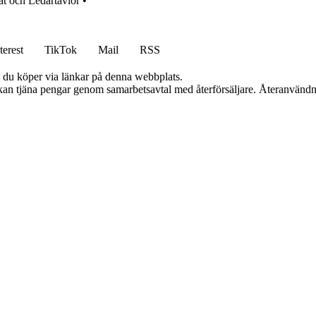
at och Ledartavlor
•
terest
TikTok
Mail
RSS
om du köper via länkar på denna webbplats.
i kan tjäna pengar genom samarbetsavtal med återförsäljare. Återanvändn