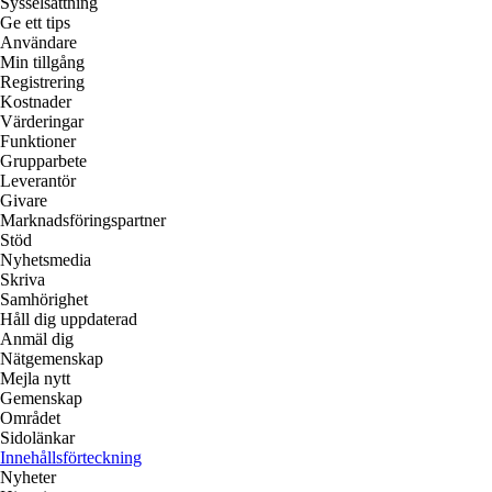
Sysselsättning
Ge ett tips
Användare
Min tillgång
Registrering
Kostnader
Värderingar
Funktioner
Grupparbete
Leverantör
Givare
Marknadsföringspartner
Stöd
Nyhetsmedia
Skriva
Samhörighet
Håll dig uppdaterad
Anmäl dig
Nätgemenskap
Mejla nytt
Gemenskap
Området
Sidolänkar
Innehållsförteckning
Nyheter