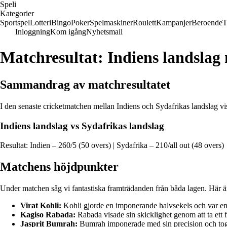
Speli
Kategorier
Sportspel
Lotteri
Bingo
Poker
Spelmaskiner
Roulett
Kampanjer
Beroende
T
Inloggning
Kom igång
Nyhetsmail
Matchresultat: Indiens landslag
Sammandrag av matchresultatet
I den senaste cricketmatchen mellan Indiens och Sydafrikas landslag vi
Indiens landslag vs Sydafrikas landslag
Resultat: Indien – 260/5 (50 overs) | Sydafrika – 210/all out (48 overs)
Matchens höjdpunkter
Under matchen såg vi fantastiska framträdanden från båda lagen. Här ä
Virat Kohli:
Kohli gjorde en imponerande halvsekels och var en n
Kagiso Rabada:
Rabada visade sin skicklighet genom att ta ett f
Jasprit Bumrah:
Bumrah imponerade med sin precision och tog 