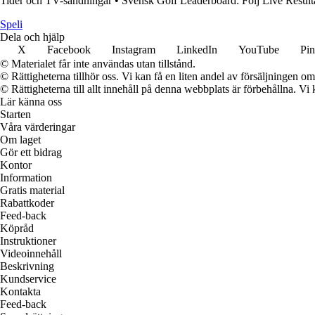
Tider och TV-sändningar
•
Svensk Golf Leaderboard: Följ Live Result
Speli
Dela och hjälp
X
Facebook
Instagram
LinkedIn
YouTube
Pin
© Materialet får inte användas utan tillstånd.
© Rättigheterna tillhör oss. Vi kan få en liten andel av försäljningen 
© Rättigheterna till allt innehåll på denna webbplats är förbehållna. V
Lär känna oss
Starten
Våra värderingar
Om laget
Gör ett bidrag
Kontor
Information
Gratis material
Rabattkoder
Feed-back
Köpråd
Instruktioner
Videoinnehåll
Beskrivning
Kundservice
Kontakta
Feed-back