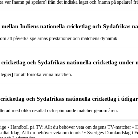
 var [namn på spelare] från det indiska laget och [namn på spelare] frå
ellan Indiens nationella cricketlag och Sydafrikas nat
nom att påverka spelarnas prestationer och matchens dynamik.
a cricketlag och Sydafrikas nationella cricketlag under
tegier] för att försöka vinna matchen.
 cricketlag och Sydafrikas nationella cricketlag i tidig
etterad med olika resultat och spännande matcher genom åren.
rige
•
Handboll på TV: Allt du behöver veta om dagens TV-matcher
•
H
ultat Idag: Allt du behöver veta om tennis!
•
Sveriges Damlandslag i F