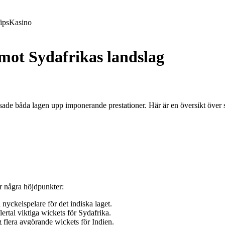
ips
Kasino
 mot Sydafrikas landslag
sade båda lagen upp imponerande prestationer. Här är en översikt över 
r några höjdpunkter:
yckelspelare för det indiska laget.
lertal viktiga wickets för Sydafrika.
flera avgörande wickets för Indien.